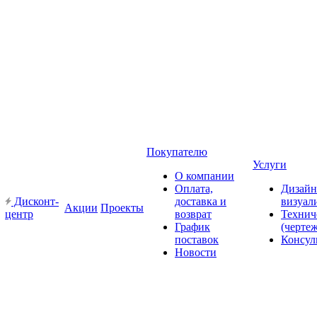
Покупателю
Услуги
О компании
Оплата,
Дизайн
Дисконт-
доставка и
визуал
Акции
Проекты
центр
возврат
Технич
График
(черте
поставок
Консул
Новости