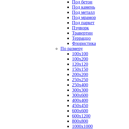
Под бетон
Под камень
Под металл
Под мрамор
Под паркет
Пэчворк
Травертин
Терраццо
Флористика
По размеру
100х100
100х200
120х120
150х150
200х200
250х250
250х400
300х300
300х600
400х400
450х450
600х600
600х1200
800х800
1000х1000