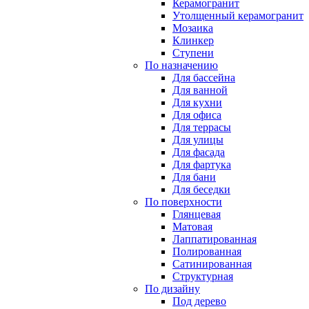
Керамогранит
Утолщенный керамогранит
Мозаика
Клинкер
Ступени
По назначению
Для бассейна
Для ванной
Для кухни
Для офиса
Для террасы
Для улицы
Для фасада
Для фартука
Для бани
Для беседки
По поверхности
Глянцевая
Матовая
Лаппатированная
Полированная
Сатинированная
Структурная
По дизайну
Под дерево