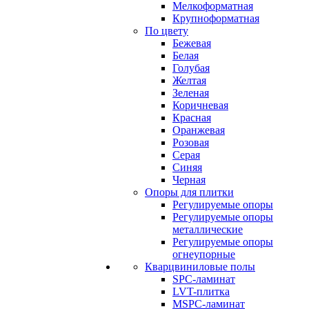
Мелкоформатная
Крупноформатная
По цвету
Бежевая
Белая
Голубая
Желтая
Зеленая
Коричневая
Красная
Оранжевая
Розовая
Серая
Синяя
Черная
Опоры для плитки
Регулируемые опоры
Регулируемые опоры
металлические
Регулируемые опоры
огнеупорные
Кварцвиниловые полы
SPC-ламинат
LVT-плитка
MSPC-ламинат