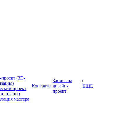
-проект (3D-
Запись на
+
изация)
Контакты
дизайн-
ЕЩЕ
еский проект
проект
жи, планы)
ьтация мастера