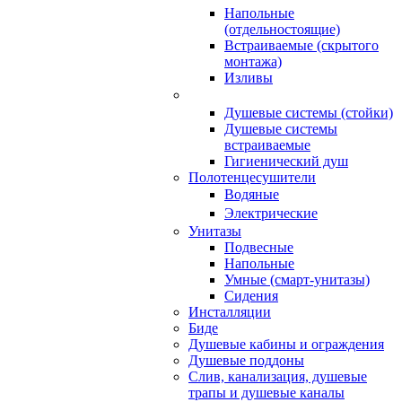
Напольные
(отдельностоящие)
Встраиваемые (скрытого
монтажа)
Изливы
Душевые системы (стойки)
Душевые системы
встраиваемые
Гигиенический душ
Полотенцесушители
ㅤВодяные
ㅤЭлектрические
Унитазы
Подвесные
Напольные
Умные (смарт-унитазы)
Сидения
Инсталляции
Биде
Душевые кабины и ограждения
Душевые поддоны
Слив, канализация, душевые
трапы и душевые каналы