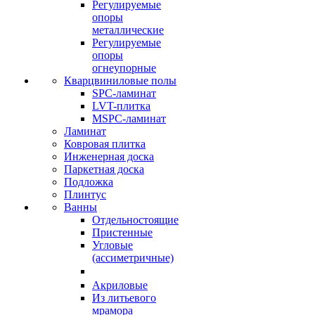
Регулируемые
опоры
металлические
Регулируемые
опоры
огнеупорные
Кварцвиниловые полы
SPC-ламинат
LVT-плитка
MSPC-ламинат
Ламинат
Ковровая плитка
Инженерная доска
Паркетная доска
Подложка
Плинтус
Ванны
Отдельностоящие
Пристенные
Угловые
(ассиметричные)
Акриловые
Из литьевого
мрамора