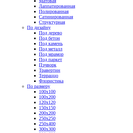
Матовая
Лаппатированная
Полированная
Сатинированная
Структурная
По дизайну
Под дерево
Под бетон
Под камень
Под металл
Под мрамор
Под паркет
Пэчворк
Травертин
Терраццо
Флористика
По размеру
100х100
100х200
120х120
150х150
200х200
250х250
250х400
300х300