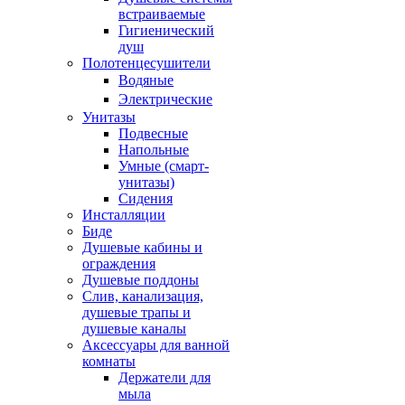
встраиваемые
Гигиенический
душ
Полотенцесушители
ㅤВодяные
ㅤЭлектрические
Унитазы
Подвесные
Напольные
Умные (смарт-
унитазы)
Сидения
Инсталляции
Биде
Душевые кабины и
ограждения
Душевые поддоны
Слив, канализация,
душевые трапы и
душевые каналы
Аксессуары для ванной
комнаты
Держатели для
мыла