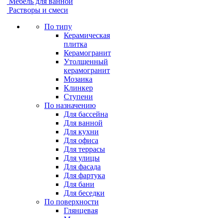
Мебель для ванной
Растворы и смеси
По типу
Керамическая
плитка
Керамогранит
Утолщенный
керамогранит
Мозаика
Клинкер
Ступени
По назначению
Для бассейна
Для ванной
Для кухни
Для офиса
Для террасы
Для улицы
Для фасада
Для фартука
Для бани
Для беседки
По поверхности
Глянцевая