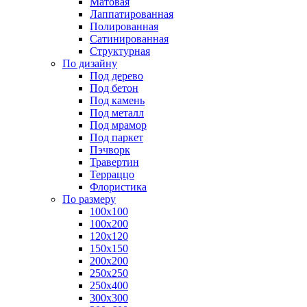
Матовая
Лаппатированная
Полированная
Сатинированная
Структурная
По дизайну
Под дерево
Под бетон
Под камень
Под металл
Под мрамор
Под паркет
Пэчворк
Травертин
Терраццо
Флористика
По размеру
100х100
100х200
120х120
150х150
200х200
250х250
250х400
300х300