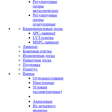
Регулируемые
опоры
металлические
Регулируемые
опоры
огнеупорные
Кварцвиниловые полы
SPC-ламинат
LVT-плитка
MSPC-ламинат
Ламинат
Ковровая плитка
Инженерная доска
Паркетная доска
Подложка
Плинтус
Ванны
Отдельностоящие
Пристенные
Угловые
(ассиметричные)
Акриловые
Из литьевого
мрамора