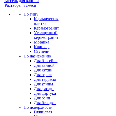
Мебель для ванной
Растворы и смеси
По типу
Керамическая
плитка
Керамогранит
Утолщенный
керамогранит
Мозаика
Клинкер
Ступени
По назначению
Для бассейна
Для ванной
Для кухни
Для офиса
Для террасы
Для улицы
Для фасада
Для фартука
Для бани
Для беседки
По поверхности
Глянцевая