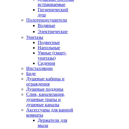
встраиваемые
Гигиенический
душ
Полотенцесушители
ㅤВодяные
ㅤЭлектрические
Унитазы
Подвесные
Напольные
Умные (смарт-
унитазы)
Сидения
Инсталляции
Биде
Душевые кабины и
ограждения
Душевые поддоны
Слив, канализация,
душевые трапы и
душевые каналы
Аксессуары для ванной
комнаты
Держатели для
мыла