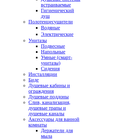
встраиваемые
Гигиенический
душ
Полотенцесушители
ㅤВодяные
ㅤЭлектрические
Унитазы
Подвесные
Напольные
Умные (смарт-
унитазы)
Сидения
Инсталляции
Биде
Душевые кабины и
ограждения
Душевые поддоны
Слив, канализация,
душевые трапы и
душевые каналы
Аксессуары для ванной
комнаты
Держатели для
мыла