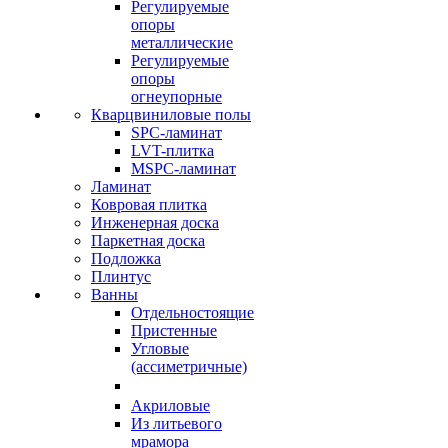
Регулируемые
опоры
металлические
Регулируемые
опоры
огнеупорные
Кварцвиниловые полы
SPC-ламинат
LVT-плитка
MSPC-ламинат
Ламинат
Ковровая плитка
Инженерная доска
Паркетная доска
Подложка
Плинтус
Ванны
Отдельностоящие
Пристенные
Угловые
(ассиметричные)
Акриловые
Из литьевого
мрамора