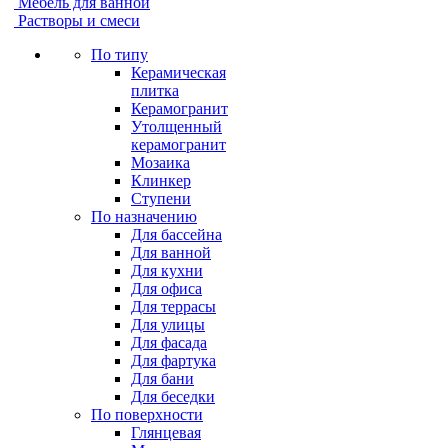
Мебель для ванной
Растворы и смеси
По типу
Керамическая
плитка
Керамогранит
Утолщенный
керамогранит
Мозаика
Клинкер
Ступени
По назначению
Для бассейна
Для ванной
Для кухни
Для офиса
Для террасы
Для улицы
Для фасада
Для фартука
Для бани
Для беседки
По поверхности
Глянцевая