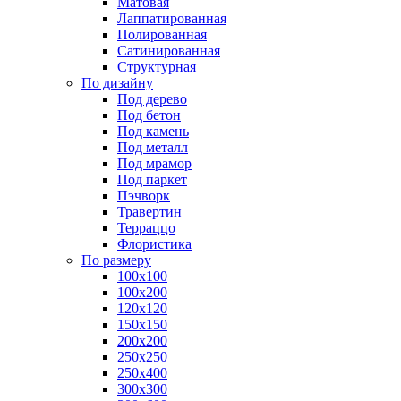
Матовая
Лаппатированная
Полированная
Сатинированная
Структурная
По дизайну
Под дерево
Под бетон
Под камень
Под металл
Под мрамор
Под паркет
Пэчворк
Травертин
Терраццо
Флористика
По размеру
100х100
100х200
120х120
150х150
200х200
250х250
250х400
300х300