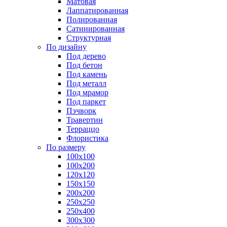
Матовая
Лаппатированная
Полированная
Сатинированная
Структурная
По дизайну
Под дерево
Под бетон
Под камень
Под металл
Под мрамор
Под паркет
Пэчворк
Травертин
Терраццо
Флористика
По размеру
100х100
100х200
120х120
150х150
200х200
250х250
250х400
300х300