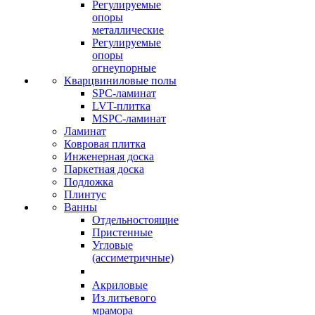
Регулируемые
опоры
металлические
Регулируемые
опоры
огнеупорные
Кварцвиниловые полы
SPC-ламинат
LVT-плитка
MSPC-ламинат
Ламинат
Ковровая плитка
Инженерная доска
Паркетная доска
Подложка
Плинтус
Ванны
Отдельностоящие
Пристенные
Угловые
(ассиметричные)
Акриловые
Из литьевого
мрамора