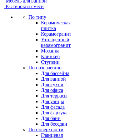
Мебель для ванной
Растворы и смеси
По типу
Керамическая
плитка
Керамогранит
Утолщенный
керамогранит
Мозаика
Клинкер
Ступени
По назначению
Для бассейна
Для ванной
Для кухни
Для офиса
Для террасы
Для улицы
Для фасада
Для фартука
Для бани
Для беседки
По поверхности
Глянцевая