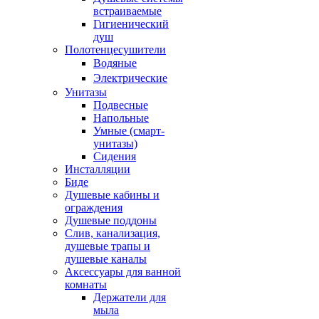
встраиваемые
Гигиенический
душ
Полотенцесушители
ㅤВодяные
ㅤЭлектрические
Унитазы
Подвесные
Напольные
Умные (смарт-
унитазы)
Сидения
Инсталляции
Биде
Душевые кабины и
ограждения
Душевые поддоны
Слив, канализация,
душевые трапы и
душевые каналы
Аксессуары для ванной
комнаты
Держатели для
мыла