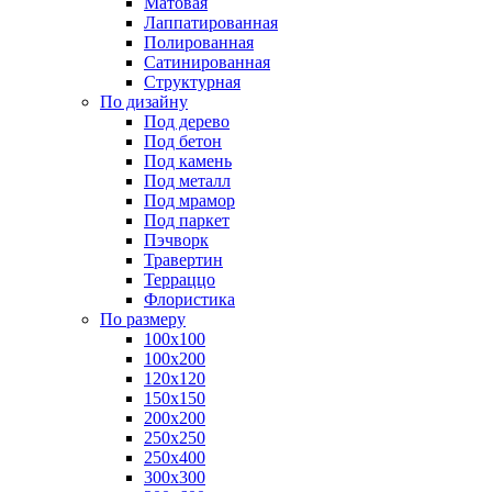
Матовая
Лаппатированная
Полированная
Сатинированная
Структурная
По дизайну
Под дерево
Под бетон
Под камень
Под металл
Под мрамор
Под паркет
Пэчворк
Травертин
Терраццо
Флористика
По размеру
100х100
100х200
120х120
150х150
200х200
250х250
250х400
300х300