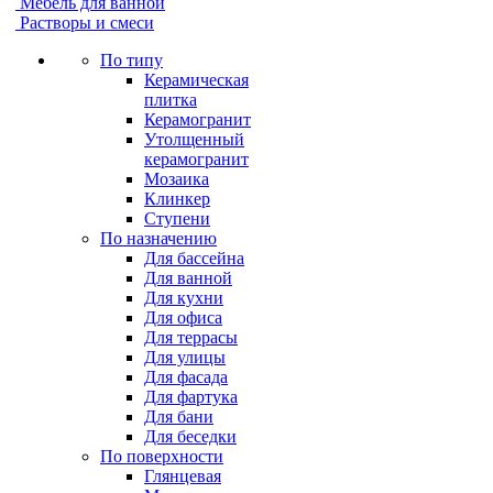
Мебель для ванной
Растворы и смеси
По типу
Керамическая
плитка
Керамогранит
Утолщенный
керамогранит
Мозаика
Клинкер
Ступени
По назначению
Для бассейна
Для ванной
Для кухни
Для офиса
Для террасы
Для улицы
Для фасада
Для фартука
Для бани
Для беседки
По поверхности
Глянцевая