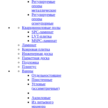
Регулируемые
опоры
металлические
Регулируемые
опоры
огнеупорные
Кварцвиниловые полы
SPC-ламинат
LVT-плитка
MSPC-ламинат
Ламинат
Ковровая плитка
Инженерная доска
Паркетная доска
Подложка
Плинтус
Ванны
Отдельностоящие
Пристенные
Угловые
(ассиметричные)
Акриловые
Из литьевого
мрамора