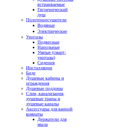
встраиваемые
Гигиенический
душ
Полотенцесушители
ㅤВодяные
ㅤЭлектрические
Унитазы
Подвесные
Напольные
Умные (смарт-
унитазы)
Сидения
Инсталляции
Биде
Душевые кабины и
ограждения
Душевые поддоны
Слив, канализация,
душевые трапы и
душевые каналы
Аксессуары для ванной
комнаты
Держатели для
мыла