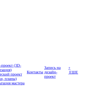
-проект (3D-
Запись на
+
изация)
Контакты
дизайн-
ЕЩЕ
еский проект
проект
жи, планы)
ьтация мастера