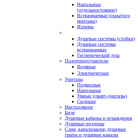
Напольные
(отдельностоящие)
Встраиваемые (скрытого
монтажа)
Изливы
Душевые системы (стойки)
Душевые системы
встраиваемые
Гигиенический душ
Полотенцесушители
ㅤВодяные
ㅤЭлектрические
Унитазы
Подвесные
Напольные
Умные (смарт-унитазы)
Сидения
Инсталляции
Биде
Душевые кабины и ограждения
Душевые поддоны
Слив, канализация, душевые
трапы и душевые каналы