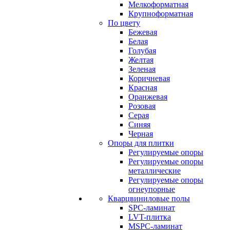
Мелкоформатная
Крупноформатная
По цвету
Бежевая
Белая
Голубая
Желтая
Зеленая
Коричневая
Красная
Оранжевая
Розовая
Серая
Синяя
Черная
Опоры для плитки
Регулируемые опоры
Регулируемые опоры
металлические
Регулируемые опоры
огнеупорные
Кварцвиниловые полы
SPC-ламинат
LVT-плитка
MSPC-ламинат