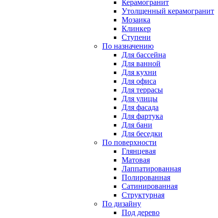
Керамогранит
Утолщенный керамогранит
Мозаика
Клинкер
Ступени
По назначению
Для бассейна
Для ванной
Для кухни
Для офиса
Для террасы
Для улицы
Для фасада
Для фартука
Для бани
Для беседки
По поверхности
Глянцевая
Матовая
Лаппатированная
Полированная
Сатинированная
Структурная
По дизайну
Под дерево