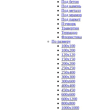
Под бетон
Под камень
Под металл
Под мрамор
Под паркет
Пэчворк
Травертин
Терраццо
Флористика
По размеру
100х100
100х200
120х120
150х150
200х200
250х250
250х400
300х300
300х600
400х400
450х450
600х600
600х1200
800х800
1000х1000