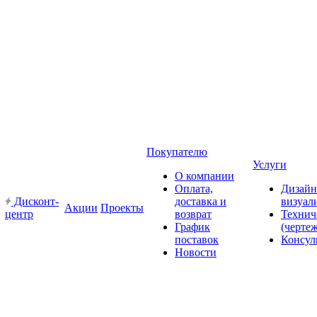
Покупателю
Услуги
О компании
Оплата,
Дизайн
Дисконт-
доставка и
визуал
Акции
Проекты
центр
возврат
Технич
График
(черте
поставок
Консул
Новости