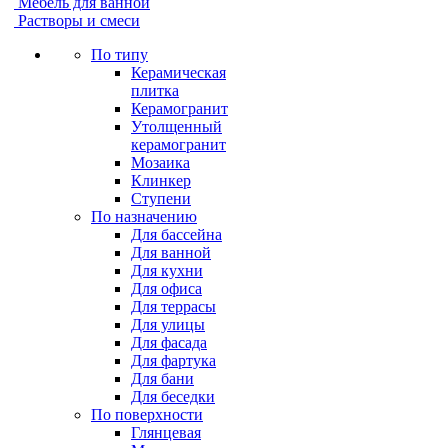
Мебель для ванной
Растворы и смеси
По типу
Керамическая
плитка
Керамогранит
Утолщенный
керамогранит
Мозаика
Клинкер
Ступени
По назначению
Для бассейна
Для ванной
Для кухни
Для офиса
Для террасы
Для улицы
Для фасада
Для фартука
Для бани
Для беседки
По поверхности
Глянцевая