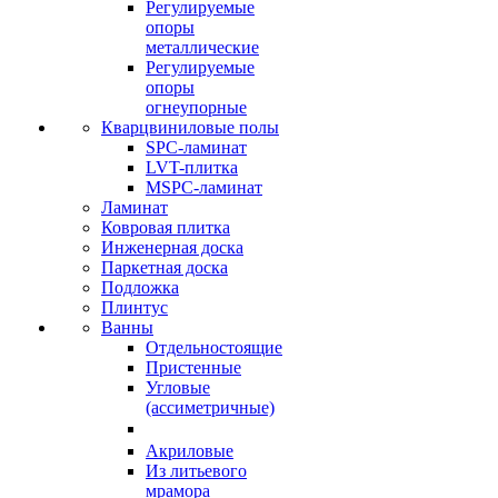
Регулируемые
опоры
металлические
Регулируемые
опоры
огнеупорные
Кварцвиниловые полы
SPC-ламинат
LVT-плитка
MSPC-ламинат
Ламинат
Ковровая плитка
Инженерная доска
Паркетная доска
Подложка
Плинтус
Ванны
Отдельностоящие
Пристенные
Угловые
(ассиметричные)
Акриловые
Из литьевого
мрамора