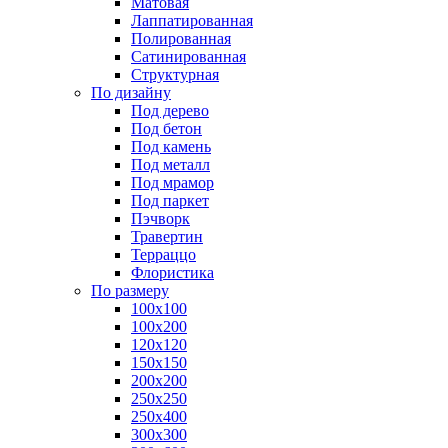
Матовая
Лаппатированная
Полированная
Сатинированная
Структурная
По дизайну
Под дерево
Под бетон
Под камень
Под металл
Под мрамор
Под паркет
Пэчворк
Травертин
Терраццо
Флористика
По размеру
100х100
100х200
120х120
150х150
200х200
250х250
250х400
300х300