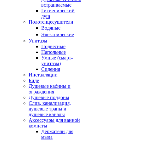
встраиваемые
Гигиенический
душ
Полотенцесушители
ㅤВодяные
ㅤЭлектрические
Унитазы
Подвесные
Напольные
Умные (смарт-
унитазы)
Сидения
Инсталляции
Биде
Душевые кабины и
ограждения
Душевые поддоны
Слив, канализация,
душевые трапы и
душевые каналы
Аксессуары для ванной
комнаты
Держатели для
мыла