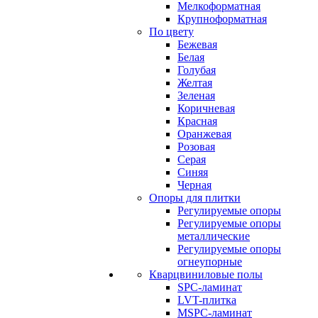
Мелкоформатная
Крупноформатная
По цвету
Бежевая
Белая
Голубая
Желтая
Зеленая
Коричневая
Красная
Оранжевая
Розовая
Серая
Синяя
Черная
Опоры для плитки
Регулируемые опоры
Регулируемые опоры
металлические
Регулируемые опоры
огнеупорные
Кварцвиниловые полы
SPC-ламинат
LVT-плитка
MSPC-ламинат