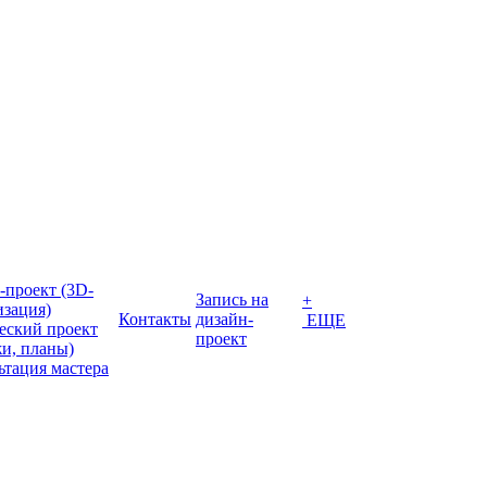
-проект (3D-
Запись на
+
изация)
Контакты
дизайн-
ЕЩЕ
еский проект
проект
жи, планы)
ьтация мастера