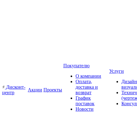
Покупателю
Услуги
О компании
Оплата,
Дизайн
Дисконт-
доставка и
визуал
Акции
Проекты
центр
возврат
Технич
График
(черте
поставок
Консул
Новости