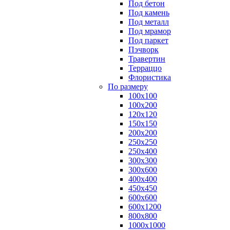
Под бетон
Под камень
Под металл
Под мрамор
Под паркет
Пэчворк
Травертин
Терраццо
Флористика
По размеру
100х100
100х200
120х120
150х150
200х200
250х250
250х400
300х300
300х600
400х400
450х450
600х600
600х1200
800х800
1000х1000