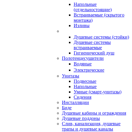
Напольные
(отдельностоящие)
Встраиваемые (скрытого
монтажа)
Изливы
Душевые системы (стойки)
Душевые системы
встраиваемые
Гигиенический душ
Полотенцесушители
ㅤВодяные
ㅤЭлектрические
Унитазы
Подвесные
Напольные
Умные (смарт-унитазы)
Сидения
Инсталляции
Биде
Душевые кабины и ограждения
Душевые поддоны
Слив, канализация, душевые
трапы и душевые каналы