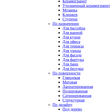
Керамогранит
Утолщенный керамогранит
Мозаика
Клинкер
Ступени
По назначению
Для бассейна
Для ванной
Для кухни
Для офиса
Для террасы
Для улицы
Для фасада
Для фартука
Для бани
Для беседки
По поверхности
Глянцевая
Матовая
Лаппатированная
Полированная
Сатинированная
Структурная
По дизайну
Под дерево