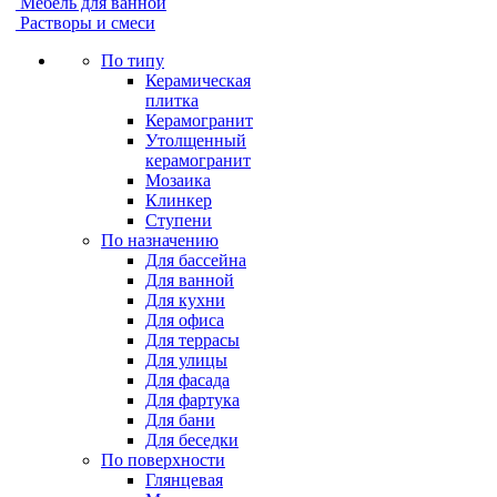
Мебель для ванной
Растворы и смеси
По типу
Керамическая
плитка
Керамогранит
Утолщенный
керамогранит
Мозаика
Клинкер
Ступени
По назначению
Для бассейна
Для ванной
Для кухни
Для офиса
Для террасы
Для улицы
Для фасада
Для фартука
Для бани
Для беседки
По поверхности
Глянцевая