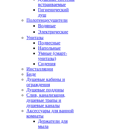
встраиваемые
Гигиенический
душ
Полотенцесушители
ㅤВодяные
ㅤЭлектрические
Унитазы
Подвесные
Напольные
Умные (смарт-
унитазы)
Сидения
Инсталляции
Биде
Душевые кабины и
ограждения
Душевые поддоны
Слив, канализация,
душевые трапы и
душевые каналы
Аксессуары для ванной
комнаты
Держатели для
мыла