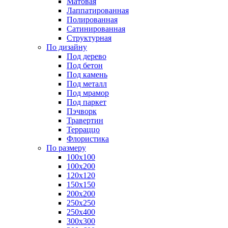
Матовая
Лаппатированная
Полированная
Сатинированная
Структурная
По дизайну
Под дерево
Под бетон
Под камень
Под металл
Под мрамор
Под паркет
Пэчворк
Травертин
Терраццо
Флористика
По размеру
100х100
100х200
120х120
150х150
200х200
250х250
250х400
300х300