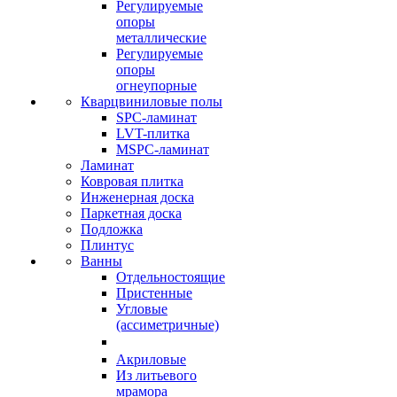
Регулируемые
опоры
металлические
Регулируемые
опоры
огнеупорные
Кварцвиниловые полы
SPC-ламинат
LVT-плитка
MSPC-ламинат
Ламинат
Ковровая плитка
Инженерная доска
Паркетная доска
Подложка
Плинтус
Ванны
Отдельностоящие
Пристенные
Угловые
(ассиметричные)
Акриловые
Из литьевого
мрамора