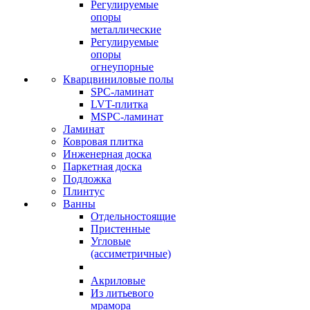
Регулируемые
опоры
металлические
Регулируемые
опоры
огнеупорные
Кварцвиниловые полы
SPC-ламинат
LVT-плитка
MSPC-ламинат
Ламинат
Ковровая плитка
Инженерная доска
Паркетная доска
Подложка
Плинтус
Ванны
Отдельностоящие
Пристенные
Угловые
(ассиметричные)
Акриловые
Из литьевого
мрамора