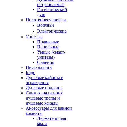
встраиваемые
Гигиенический
душ
Полотенцесушители
ㅤВодяные
ㅤЭлектрические
Унитазы
Подвесные
Напольные
Умные (смарт-
унитазы)
Сидения
Инсталляции
Биде
Душевые кабины и
ограждения
Душевые поддоны
Слив, канализация,
душевые трапы и
душевые каналы
Аксессуары для ванной
комнаты
Держатели для
мыла