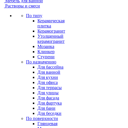
Мебель для ванной
Растворы и смеси
По типу
Керамическая
плитка
Керамогранит
Утолщенный
керамогранит
Мозаика
Клинкер
Ступени
По назначению
Для бассейна
Для ванной
Для кухни
Для офиса
Для террасы
Для улицы
Для фасада
Для фартука
Для бани
Для беседки
По поверхности
Глянцевая