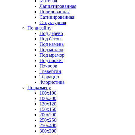
Матовая
Лаппатированная
Полированная
Сатинированная
Структурная
По дизайну
Под дерево
Под бетон
Под камень
Под металл
Под мрамор
Под паркет
Пэчворк
Травертин
Терраццо
Флористика
По размеру
100х100
100х200
120х120
150х150
200х200
250х250
250х400
300х300