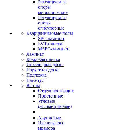
Регулируемые
опоры
металлические
Регулируемые
опоры
огнеупорные
Кварцвиниловые полы
SPC-ламинат
LVT-плитка
MSPC-ламинат
Ламинат
Ковровая плитка
Инженерная доска
Паркетная доска
Подложка
Плинтус
Ванны
Отдельностоящие
Пристенные
Угловые
(ассиметричные)
Акриловые
Из литьевого
мрамора