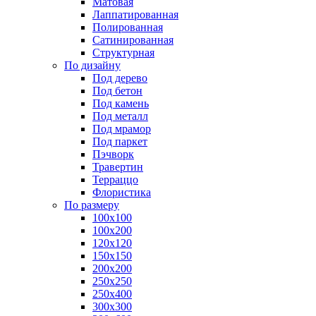
Матовая
Лаппатированная
Полированная
Сатинированная
Структурная
По дизайну
Под дерево
Под бетон
Под камень
Под металл
Под мрамор
Под паркет
Пэчворк
Травертин
Терраццо
Флористика
По размеру
100х100
100х200
120х120
150х150
200х200
250х250
250х400
300х300