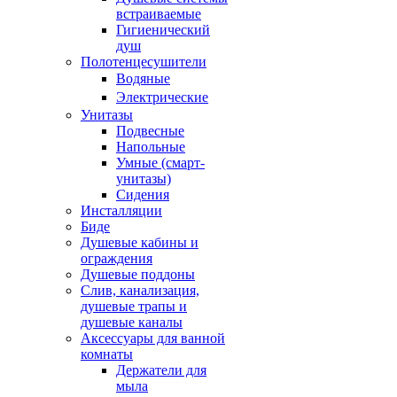
встраиваемые
Гигиенический
душ
Полотенцесушители
ㅤВодяные
ㅤЭлектрические
Унитазы
Подвесные
Напольные
Умные (смарт-
унитазы)
Сидения
Инсталляции
Биде
Душевые кабины и
ограждения
Душевые поддоны
Слив, канализация,
душевые трапы и
душевые каналы
Аксессуары для ванной
комнаты
Держатели для
мыла