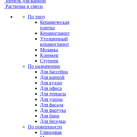
Мебель для ванной
Растворы и смеси
По типу
Керамическая
плитка
Керамогранит
Утолщенный
керамогранит
Мозаика
Клинкер
Ступени
По назначению
Для бассейна
Для ванной
Для кухни
Для офиса
Для террасы
Для улицы
Для фасада
Для фартука
Для бани
Для беседки
По поверхности
Глянцевая