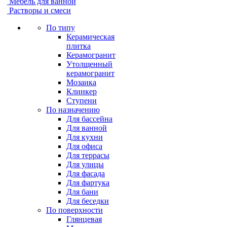
Мебель для ванной
Растворы и смеси
По типу
Керамическая
плитка
Керамогранит
Утолщенный
керамогранит
Мозаика
Клинкер
Ступени
По назначению
Для бассейна
Для ванной
Для кухни
Для офиса
Для террасы
Для улицы
Для фасада
Для фартука
Для бани
Для беседки
По поверхности
Глянцевая