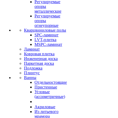
Регулируемые
опоры
металлические
Регулируемые
опоры
огнеупорные
Кварцвиниловые полы
SPC-ламинат
LVT-плитка
MSPC-ламинат
Ламинат
Ковровая плитка
Инженерная доска
Паркетная доска
Подложка
Плинтус
Ванны
Отдельностоящие
Пристенные
Угловые
(ассиметричные)
Акриловые
Из литьевого
мрамора