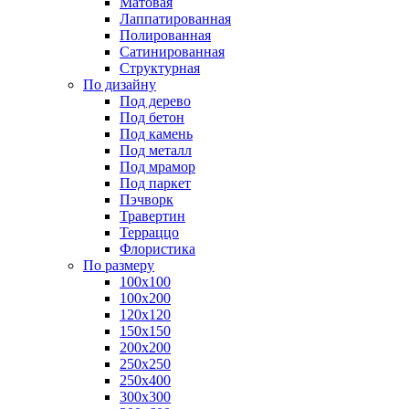
Матовая
Лаппатированная
Полированная
Сатинированная
Структурная
По дизайну
Под дерево
Под бетон
Под камень
Под металл
Под мрамор
Под паркет
Пэчворк
Травертин
Терраццо
Флористика
По размеру
100х100
100х200
120х120
150х150
200х200
250х250
250х400
300х300