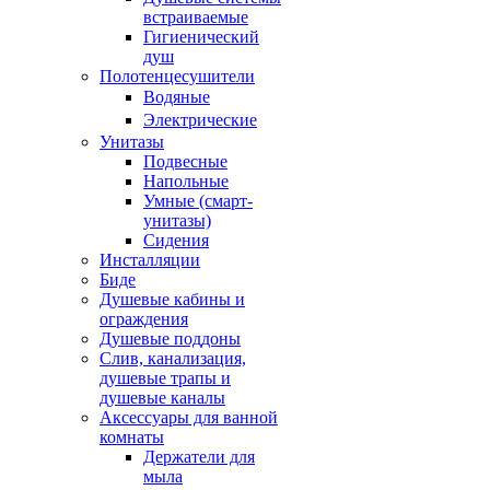
встраиваемые
Гигиенический
душ
Полотенцесушители
ㅤВодяные
ㅤЭлектрические
Унитазы
Подвесные
Напольные
Умные (смарт-
унитазы)
Сидения
Инсталляции
Биде
Душевые кабины и
ограждения
Душевые поддоны
Слив, канализация,
душевые трапы и
душевые каналы
Аксессуары для ванной
комнаты
Держатели для
мыла