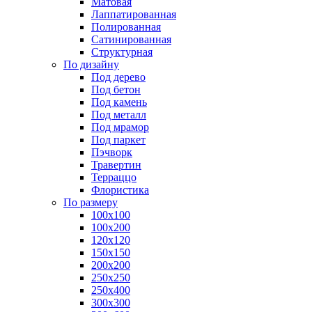
Матовая
Лаппатированная
Полированная
Сатинированная
Структурная
По дизайну
Под дерево
Под бетон
Под камень
Под металл
Под мрамор
Под паркет
Пэчворк
Травертин
Терраццо
Флористика
По размеру
100х100
100х200
120х120
150х150
200х200
250х250
250х400
300х300