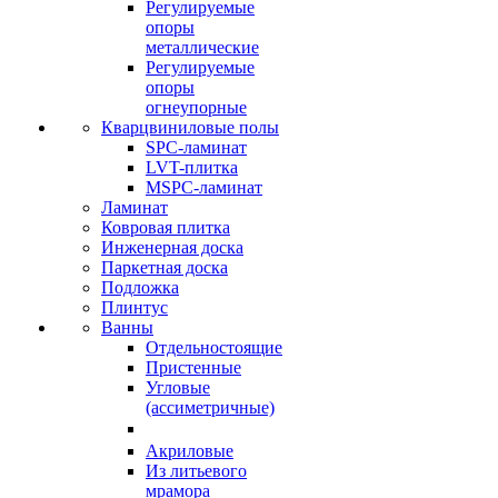
Регулируемые
опоры
металлические
Регулируемые
опоры
огнеупорные
Кварцвиниловые полы
SPC-ламинат
LVT-плитка
MSPC-ламинат
Ламинат
Ковровая плитка
Инженерная доска
Паркетная доска
Подложка
Плинтус
Ванны
Отдельностоящие
Пристенные
Угловые
(ассиметричные)
Акриловые
Из литьевого
мрамора