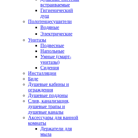
встраиваемые
Гигиенический
душ
Полотенцесушители
ㅤВодяные
ㅤЭлектрические
Унитазы
Подвесные
Напольные
Умные (смарт-
унитазы)
Сидения
Инсталляции
Биде
Душевые кабины и
ограждения
Душевые поддоны
Слив, канализация,
душевые трапы и
душевые каналы
Аксессуары для ванной
комнаты
Держатели для
мыла