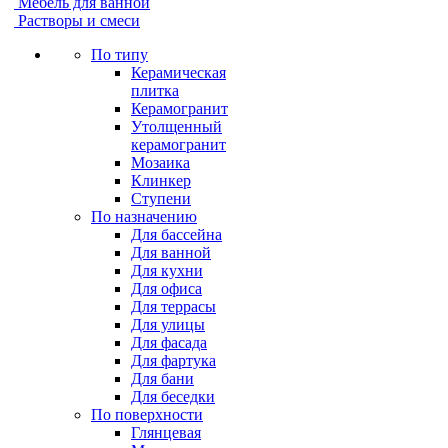
Мебель для ванной
Растворы и смеси
По типу
Керамическая
плитка
Керамогранит
Утолщенный
керамогранит
Мозаика
Клинкер
Ступени
По назначению
Для бассейна
Для ванной
Для кухни
Для офиса
Для террасы
Для улицы
Для фасада
Для фартука
Для бани
Для беседки
По поверхности
Глянцевая