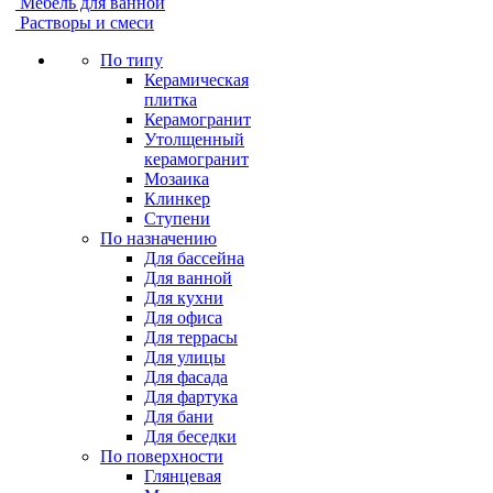
Мебель для ванной
Растворы и смеси
По типу
Керамическая
плитка
Керамогранит
Утолщенный
керамогранит
Мозаика
Клинкер
Ступени
По назначению
Для бассейна
Для ванной
Для кухни
Для офиса
Для террасы
Для улицы
Для фасада
Для фартука
Для бани
Для беседки
По поверхности
Глянцевая