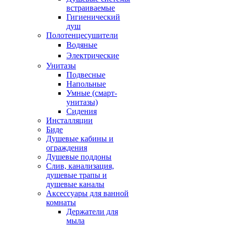
встраиваемые
Гигиенический
душ
Полотенцесушители
ㅤВодяные
ㅤЭлектрические
Унитазы
Подвесные
Напольные
Умные (смарт-
унитазы)
Сидения
Инсталляции
Биде
Душевые кабины и
ограждения
Душевые поддоны
Слив, канализация,
душевые трапы и
душевые каналы
Аксессуары для ванной
комнаты
Держатели для
мыла