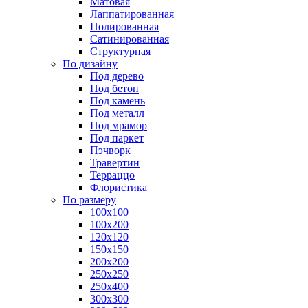
Матовая
Лаппатированная
Полированная
Сатинированная
Структурная
По дизайну
Под дерево
Под бетон
Под камень
Под металл
Под мрамор
Под паркет
Пэчворк
Травертин
Терраццо
Флористика
По размеру
100х100
100х200
120х120
150х150
200х200
250х250
250х400
300х300