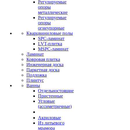
Регулируемые
опоры
металлические
Регулируемые
опоры
огнеупорные
Кварцвиниловые полы
SPC-ламинат
LVT-плитка
MSPC-ламинат
Ламинат
Ковровая плитка
Инженерная доска
Паркетная доска
Подложка
Плинтус
Ванны
Отдельностоящие
Пристенные
Угловые
(ассиметричные)
Акриловые
Из литьевого
мрамора