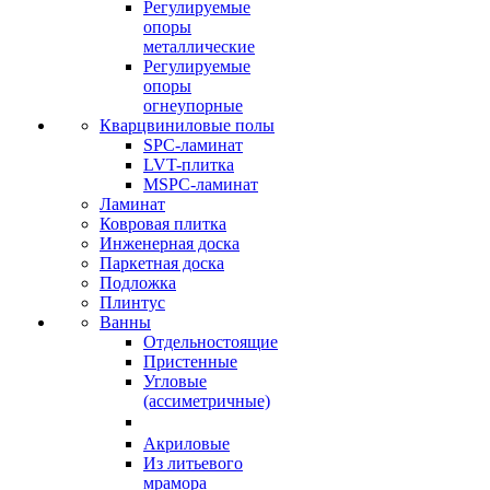
Регулируемые
опоры
металлические
Регулируемые
опоры
огнеупорные
Кварцвиниловые полы
SPC-ламинат
LVT-плитка
MSPC-ламинат
Ламинат
Ковровая плитка
Инженерная доска
Паркетная доска
Подложка
Плинтус
Ванны
Отдельностоящие
Пристенные
Угловые
(ассиметричные)
Акриловые
Из литьевого
мрамора