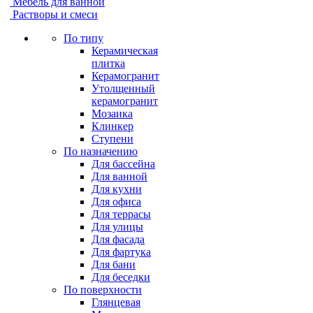
Мебель для ванной
Растворы и смеси
По типу
Керамическая
плитка
Керамогранит
Утолщенный
керамогранит
Мозаика
Клинкер
Ступени
По назначению
Для бассейна
Для ванной
Для кухни
Для офиса
Для террасы
Для улицы
Для фасада
Для фартука
Для бани
Для беседки
По поверхности
Глянцевая