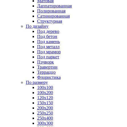
Матовая
Лаппатированная
Полированная
Сатинированная
Структурная
По дизайну
Под дерево
Под бетон
Под камень
Под металл
Под мрамор
Под паркет
Пэчворк
Травертин
Терраццо
Флористика
По размеру
100х100
100х200
120х120
150х150
200х200
250х250
250х400
300х300