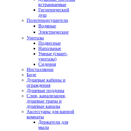
встраиваемые
Гигиенический
душ
Полотенцесушители
ㅤВодяные
ㅤЭлектрические
Унитазы
Подвесные
Напольные
Умные (смарт-
унитазы)
Сидения
Инсталляции
Биде
Душевые кабины и
ограждения
Душевые поддоны
Слив, канализация,
душевые трапы и
душевые каналы
Аксессуары для ванной
комнаты
Держатели для
мыла