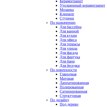
Керамогранит
Утолщенный керамогранит
Мозаика
Клинкер
Ступени
По назначению
Для бассейна
Для ванной
Для кухни
Для офиса
Для террасы
Для улицы
Для фасада
Для фартука
Для бани
Для беседки
По поверхности
Глянцевая
Матовая
Лаппатированная
Полированная
Сатинированная
Структурная
По дизайну
Под дерево