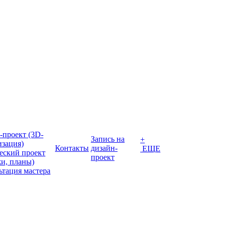
-проект (3D-
Запись на
+
изация)
Контакты
дизайн-
ЕЩЕ
еский проект
проект
жи, планы)
ьтация мастера