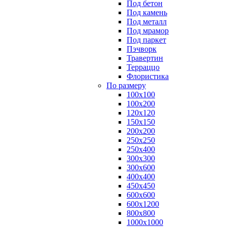
Под бетон
Под камень
Под металл
Под мрамор
Под паркет
Пэчворк
Травертин
Терраццо
Флористика
По размеру
100х100
100х200
120х120
150х150
200х200
250х250
250х400
300х300
300х600
400х400
450х450
600х600
600х1200
800х800
1000х1000