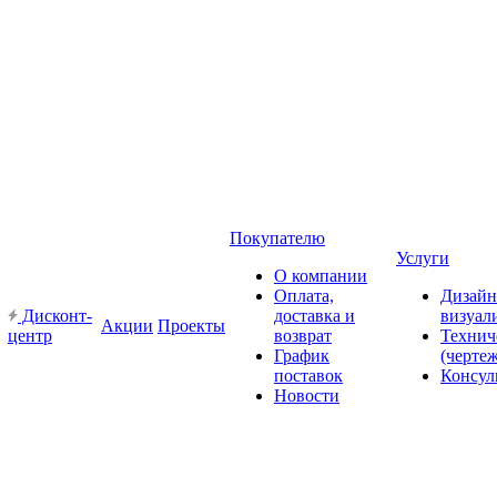
Покупателю
Услуги
О компании
Оплата,
Дизайн
Дисконт-
доставка и
визуал
Акции
Проекты
центр
возврат
Технич
График
(черте
поставок
Консул
Новости