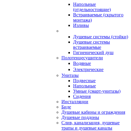
Напольные
(отдельностоящие)
Встраиваемые (скрытого
монтажа)
Изливы
Душевые системы (стойки)
Душевые системы
встраиваемые
Гигиенический душ
Полотенцесушители
ㅤВодяные
ㅤЭлектрические
Унитазы
Подвесные
Напольные
Умные (смарт-унитазы)
Сидения
Инсталляции
Биде
Душевые кабины и ограждения
Душевые поддоны
Слив, канализация, душевые
трапы и душевые каналы