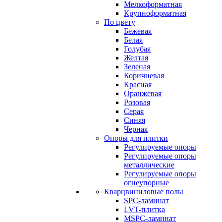
Мелкоформатная
Крупноформатная
По цвету
Бежевая
Белая
Голубая
Желтая
Зеленая
Коричневая
Красная
Оранжевая
Розовая
Серая
Синяя
Черная
Опоры для плитки
Регулируемые опоры
Регулируемые опоры
металлические
Регулируемые опоры
огнеупорные
Кварцвиниловые полы
SPC-ламинат
LVT-плитка
MSPC-ламинат