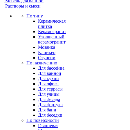
Мебель для ванной
Растворы и смеси
По типу
Керамическая
плитка
Керамогранит
Утолщенный
керамогранит
Мозаика
Клинкер
Ступени
По назначению
Для бассейна
Для ванной
Для кухни
Для офиса
Для террасы
Для улицы
Для фасада
Для фартука
Для бани
Для беседки
По поверхности
Глянцевая