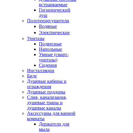
встраиваемые
Гигиенический
душ
Полотенцесушители
ㅤВодяные
ㅤЭлектрические
Унитазы
Подвесные
Напольные
Умные (смарт-
унитазы)
Сидения
Инсталляции
Биде
Душевые кабины и
ограждения
Душевые поддоны
Слив, канализация,
душевые трапы и
душевые каналы
Аксессуары для ванной
комнаты
Держатели для
мыла