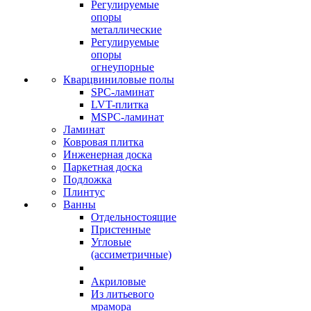
Регулируемые
опоры
металлические
Регулируемые
опоры
огнеупорные
Кварцвиниловые полы
SPC-ламинат
LVT-плитка
MSPC-ламинат
Ламинат
Ковровая плитка
Инженерная доска
Паркетная доска
Подложка
Плинтус
Ванны
Отдельностоящие
Пристенные
Угловые
(ассиметричные)
Акриловые
Из литьевого
мрамора