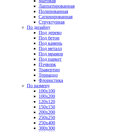
Матовая
Лаппатированная
Полированная
Сатинированная
Структурная
По дизайну
Под дерево
Под бетон
Под камень
Под металл
Под мрамор
Под паркет
Пэчворк
Травертин
Терраццо
Флористика
По размеру
100х100
100х200
120х120
150х150
200х200
250х250
250х400
300х300