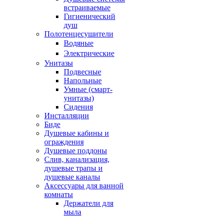
встраиваемые
Гигиенический
душ
Полотенцесушители
ㅤВодяные
ㅤЭлектрические
Унитазы
Подвесные
Напольные
Умные (смарт-
унитазы)
Сидения
Инсталляции
Биде
Душевые кабины и
ограждения
Душевые поддоны
Слив, канализация,
душевые трапы и
душевые каналы
Аксессуары для ванной
комнаты
Держатели для
мыла