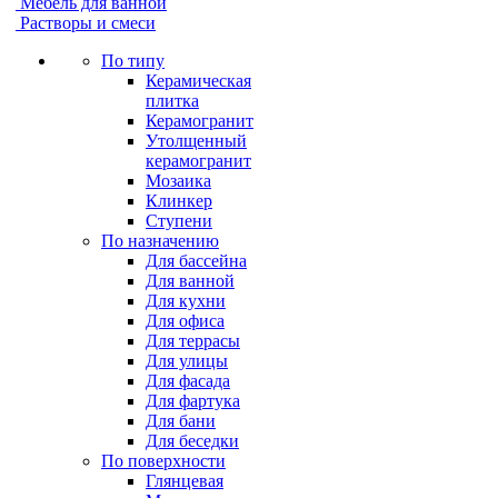
Мебель для ванной
Растворы и смеси
По типу
Керамическая
плитка
Керамогранит
Утолщенный
керамогранит
Мозаика
Клинкер
Ступени
По назначению
Для бассейна
Для ванной
Для кухни
Для офиса
Для террасы
Для улицы
Для фасада
Для фартука
Для бани
Для беседки
По поверхности
Глянцевая