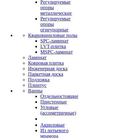
Регулируемые
опоры
металлические
Регулируемые
опоры
огнеупорные
Кварцвиниловые полы
SPC-ламинат
LVT-плитка
MSPC-ламинат
Ламинат
Ковровая плитка
Инженерная доска
Паркетная доска
Подложка
Плинтус
Ванны
Отдельностоящие
Пристенные
Угловые
(ассиметричные)
Акриловые
Из литьевого
мрамора