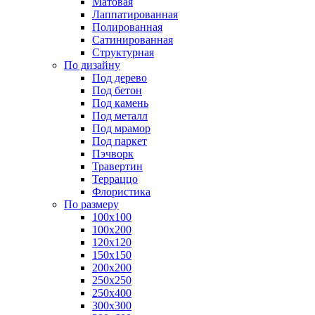
Матовая
Лаппатированная
Полированная
Сатинированная
Структурная
По дизайну
Под дерево
Под бетон
Под камень
Под металл
Под мрамор
Под паркет
Пэчворк
Травертин
Терраццо
Флористика
По размеру
100х100
100х200
120х120
150х150
200х200
250х250
250х400
300х300