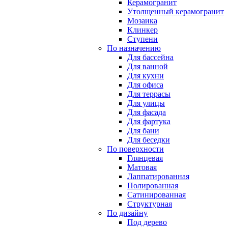
Керамогранит
Утолщенный керамогранит
Мозаика
Клинкер
Ступени
По назначению
Для бассейна
Для ванной
Для кухни
Для офиса
Для террасы
Для улицы
Для фасада
Для фартука
Для бани
Для беседки
По поверхности
Глянцевая
Матовая
Лаппатированная
Полированная
Сатинированная
Структурная
По дизайну
Под дерево