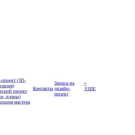
-проект (3D-
Запись на
+
изация)
Контакты
дизайн-
ЕЩЕ
еский проект
проект
жи, планы)
ьтация мастера