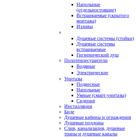
Напольные
(отдельностоящие)
Встраиваемые (скрытого
монтажа)
Изливы
Душевые системы (стойки)
Душевые системы
встраиваемые
Гигиенический душ
Полотенцесушители
ㅤВодяные
ㅤЭлектрические
Унитазы
Подвесные
Напольные
Умные (смарт-унитазы)
Сидения
Инсталляции
Биде
Душевые кабины и ограждения
Душевые поддоны
Слив, канализация, душевые
трапы и душевые каналы