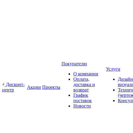
Покупателю
Услуги
О компании
Оплата,
Дизайн
Дисконт-
доставка и
визуал
Акции
Проекты
центр
возврат
Технич
График
(черте
поставок
Консул
Новости