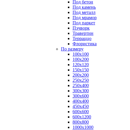
Под бетон
Под камень
Под металл
Под мрамор
Под паркет
Пэчворк
Травертин
Терраццо
Флористика
По размеру
100х100
100х200
120х120
150х150
200х200
250х250
250х400
300х300
300х600
400х400
450х450
600х600
600х1200
800х800
1000х1000