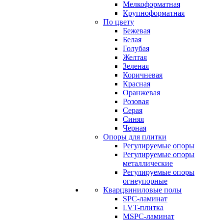
Мелкоформатная
Крупноформатная
По цвету
Бежевая
Белая
Голубая
Желтая
Зеленая
Коричневая
Красная
Оранжевая
Розовая
Серая
Синяя
Черная
Опоры для плитки
Регулируемые опоры
Регулируемые опоры
металлические
Регулируемые опоры
огнеупорные
Кварцвиниловые полы
SPC-ламинат
LVT-плитка
MSPC-ламинат