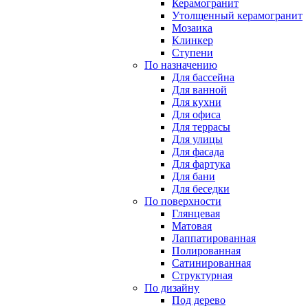
Керамогранит
Утолщенный керамогранит
Мозаика
Клинкер
Ступени
По назначению
Для бассейна
Для ванной
Для кухни
Для офиса
Для террасы
Для улицы
Для фасада
Для фартука
Для бани
Для беседки
По поверхности
Глянцевая
Матовая
Лаппатированная
Полированная
Сатинированная
Структурная
По дизайну
Под дерево