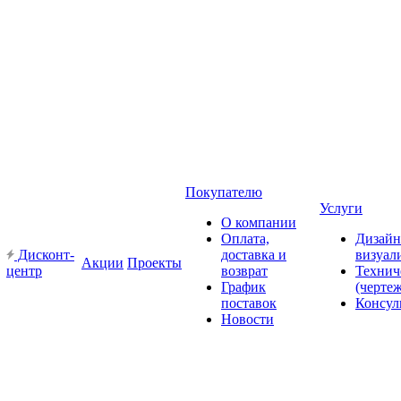
Покупателю
Услуги
О компании
Оплата,
Дизайн
Дисконт-
доставка и
визуал
Акции
Проекты
центр
возврат
Технич
График
(черте
поставок
Консул
Новости