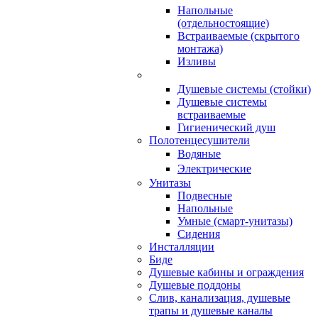
Напольные
(отдельностоящие)
Встраиваемые (скрытого
монтажа)
Изливы
Душевые системы (стойки)
Душевые системы
встраиваемые
Гигиенический душ
Полотенцесушители
ㅤВодяные
ㅤЭлектрические
Унитазы
Подвесные
Напольные
Умные (смарт-унитазы)
Сидения
Инсталляции
Биде
Душевые кабины и ограждения
Душевые поддоны
Слив, канализация, душевые
трапы и душевые каналы