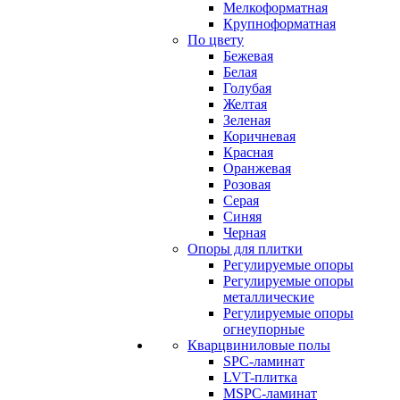
Мелкоформатная
Крупноформатная
По цвету
Бежевая
Белая
Голубая
Желтая
Зеленая
Коричневая
Красная
Оранжевая
Розовая
Серая
Синяя
Черная
Опоры для плитки
Регулируемые опоры
Регулируемые опоры
металлические
Регулируемые опоры
огнеупорные
Кварцвиниловые полы
SPC-ламинат
LVT-плитка
MSPC-ламинат