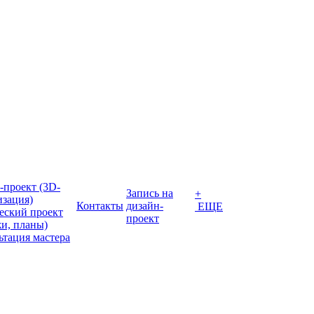
-проект (3D-
Запись на
+
изация)
Контакты
дизайн-
ЕЩЕ
еский проект
проект
жи, планы)
ьтация мастера