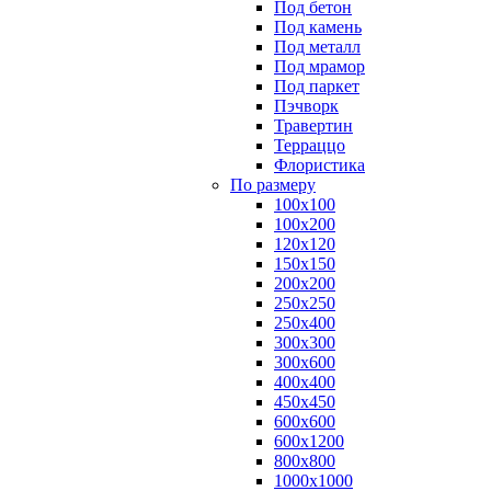
Под бетон
Под камень
Под металл
Под мрамор
Под паркет
Пэчворк
Травертин
Терраццо
Флористика
По размеру
100х100
100х200
120х120
150х150
200х200
250х250
250х400
300х300
300х600
400х400
450х450
600х600
600х1200
800х800
1000х1000