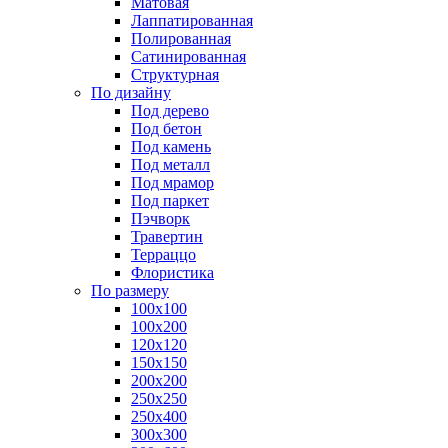
Матовая
Лаппатированная
Полированная
Сатинированная
Структурная
По дизайну
Под дерево
Под бетон
Под камень
Под металл
Под мрамор
Под паркет
Пэчворк
Травертин
Терраццо
Флористика
По размеру
100х100
100х200
120х120
150х150
200х200
250х250
250х400
300х300