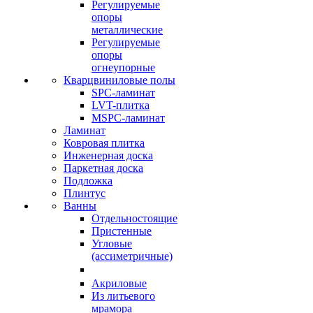
Регулируемые
опоры
металлические
Регулируемые
опоры
огнеупорные
Кварцвиниловые полы
SPC-ламинат
LVT-плитка
MSPC-ламинат
Ламинат
Ковровая плитка
Инженерная доска
Паркетная доска
Подложка
Плинтус
Ванны
Отдельностоящие
Пристенные
Угловые
(ассиметричные)
Акриловые
Из литьевого
мрамора