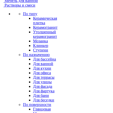
Мебель для ванной
Растворы и смеси
По типу
Керамическая
плитка
Керамогранит
Утолщенный
керамогранит
Мозаика
Клинкер
Ступени
По назначению
Для бассейна
Для ванной
Для кухни
Для офиса
Для террасы
Для улицы
Для фасада
Для фартука
Для бани
Для беседки
По поверхности
Глянцевая