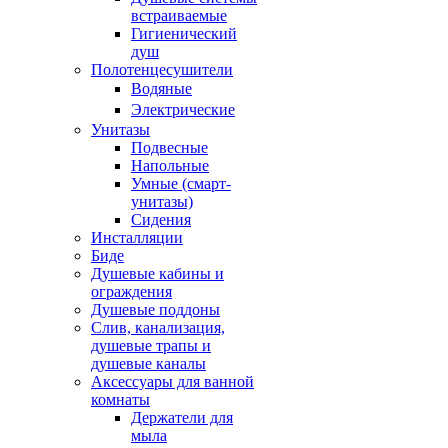
встраиваемые
Гигиенический
душ
Полотенцесушители
ㅤВодяные
ㅤЭлектрические
Унитазы
Подвесные
Напольные
Умные (смарт-
унитазы)
Сидения
Инсталляции
Биде
Душевые кабины и
ограждения
Душевые поддоны
Слив, канализация,
душевые трапы и
душевые каналы
Аксессуары для ванной
комнаты
Держатели для
мыла