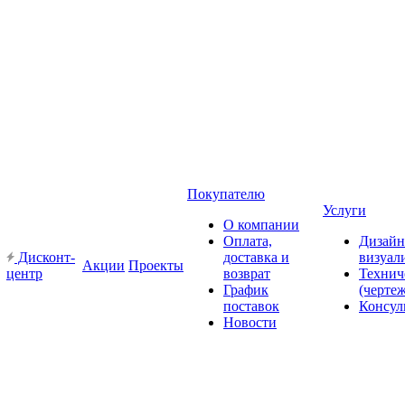
Покупателю
Услуги
О компании
Оплата,
Дизайн
Дисконт-
доставка и
визуал
Акции
Проекты
центр
возврат
Технич
График
(черте
поставок
Консул
Новости