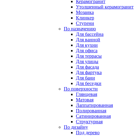
Керамогранит
Утолщенный керамогранит
Мозаика
Клинкер
Ступени
По назначению
Для бассейна
Для ванной
Для кухни
Для офиса
Для террасы
Для улицы
Для фасада
Для фартука
Для бани
Для беседки
По поверхности
Глянцевая
Матовая
Лаппатированная
Полированная
Сатинированная
Структурная
По дизайну
Под дерево