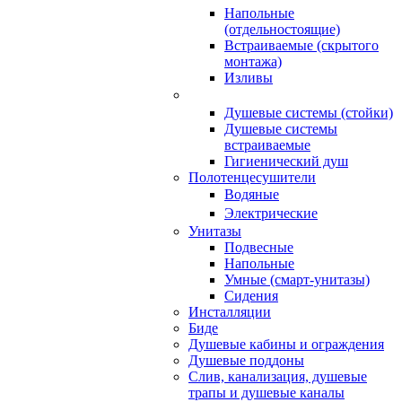
Напольные
(отдельностоящие)
Встраиваемые (скрытого
монтажа)
Изливы
Душевые системы (стойки)
Душевые системы
встраиваемые
Гигиенический душ
Полотенцесушители
ㅤВодяные
ㅤЭлектрические
Унитазы
Подвесные
Напольные
Умные (смарт-унитазы)
Сидения
Инсталляции
Биде
Душевые кабины и ограждения
Душевые поддоны
Слив, канализация, душевые
трапы и душевые каналы