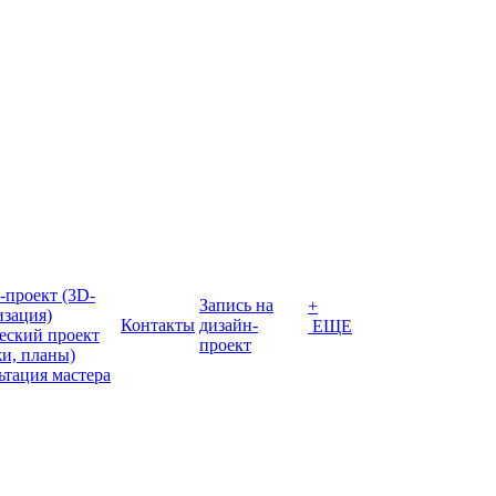
-проект (3D-
Запись на
+
изация)
Контакты
дизайн-
ЕЩЕ
еский проект
проект
жи, планы)
ьтация мастера