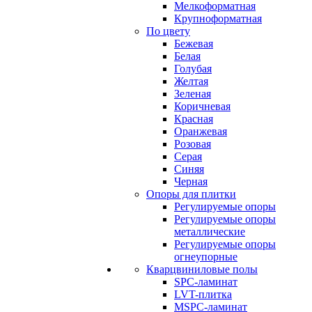
Мелкоформатная
Крупноформатная
По цвету
Бежевая
Белая
Голубая
Желтая
Зеленая
Коричневая
Красная
Оранжевая
Розовая
Серая
Синяя
Черная
Опоры для плитки
Регулируемые опоры
Регулируемые опоры
металлические
Регулируемые опоры
огнеупорные
Кварцвиниловые полы
SPC-ламинат
LVT-плитка
MSPC-ламинат