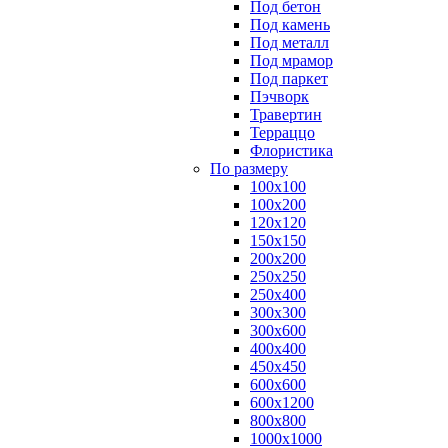
Под бетон
Под камень
Под металл
Под мрамор
Под паркет
Пэчворк
Травертин
Терраццо
Флористика
По размеру
100х100
100х200
120х120
150х150
200х200
250х250
250х400
300х300
300х600
400х400
450х450
600х600
600х1200
800х800
1000х1000