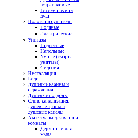
встраиваемые
Гигиенический
душ
Полотенцесушители
ㅤВодяные
ㅤЭлектрические
Унитазы
Подвесные
Напольные
Умные (смарт-
унитазы)
Сидения
Инсталляции
Биде
Душевые кабины и
ограждения
Душевые поддоны
Слив, канализация,
душевые трапы и
душевые каналы
Аксессуары для ванной
комнаты
Держатели для
мыла