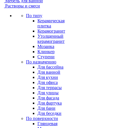
Мебель для ванной
Растворы и смеси
По типу
Керамическая
плитка
Керамогранит
Утолщенный
керамогранит
Мозаика
Клинкер
Ступени
По назначению
Для бассейна
Для ванной
Для кухни
Для офиса
Для террасы
Для улицы
Для фасада
Для фартука
Для бани
Для беседки
По поверхности
Глянцевая