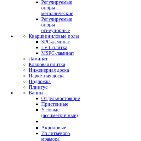
Регулируемые
опоры
металлические
Регулируемые
опоры
огнеупорные
Кварцвиниловые полы
SPC-ламинат
LVT-плитка
MSPC-ламинат
Ламинат
Ковровая плитка
Инженерная доска
Паркетная доска
Подложка
Плинтус
Ванны
Отдельностоящие
Пристенные
Угловые
(ассиметричные)
Акриловые
Из литьевого
мрамора