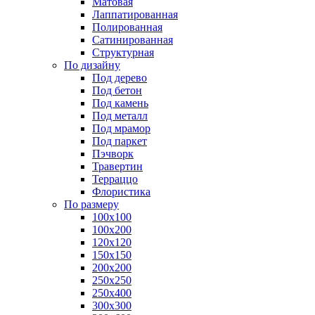
Матовая
Лаппатированная
Полированная
Сатинированная
Структурная
По дизайну
Под дерево
Под бетон
Под камень
Под металл
Под мрамор
Под паркет
Пэчворк
Травертин
Терраццо
Флористика
По размеру
100х100
100х200
120х120
150х150
200х200
250х250
250х400
300х300