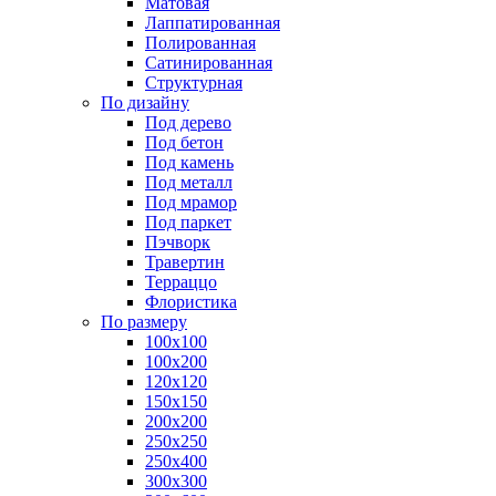
Матовая
Лаппатированная
Полированная
Сатинированная
Структурная
По дизайну
Под дерево
Под бетон
Под камень
Под металл
Под мрамор
Под паркет
Пэчворк
Травертин
Терраццо
Флористика
По размеру
100х100
100х200
120х120
150х150
200х200
250х250
250х400
300х300