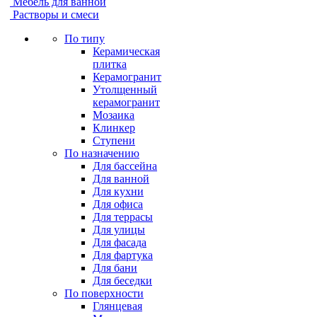
Мебель для ванной
Растворы и смеси
По типу
Керамическая
плитка
Керамогранит
Утолщенный
керамогранит
Мозаика
Клинкер
Ступени
По назначению
Для бассейна
Для ванной
Для кухни
Для офиса
Для террасы
Для улицы
Для фасада
Для фартука
Для бани
Для беседки
По поверхности
Глянцевая