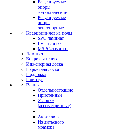
Регулируемые
опоры
металлические
Регулируемые
опоры
огнеупорные
Кварцвиниловые полы
SPC-ламинат
LVT-плитка
MSPC-ламинат
Ламинат
Ковровая плитка
Инженерная доска
Паркетная доска
Подложка
Плинтус
Ванны
Отдельностоящие
Пристенные
Угловые
(ассиметричные)
Акриловые
Из литьевого
мрамора