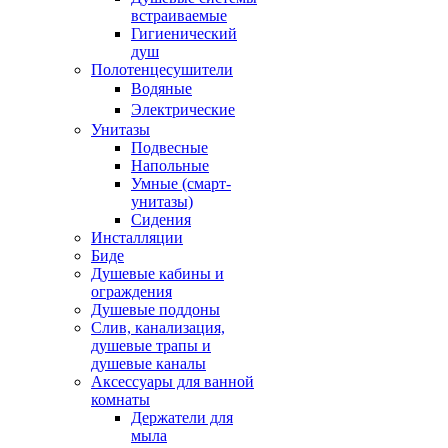
встраиваемые
Гигиенический
душ
Полотенцесушители
ㅤВодяные
ㅤЭлектрические
Унитазы
Подвесные
Напольные
Умные (смарт-
унитазы)
Сидения
Инсталляции
Биде
Душевые кабины и
ограждения
Душевые поддоны
Слив, канализация,
душевые трапы и
душевые каналы
Аксессуары для ванной
комнаты
Держатели для
мыла