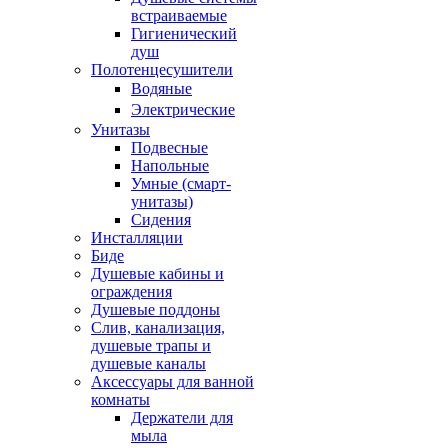
встраиваемые
Гигиенический
душ
Полотенцесушители
ㅤВодяные
ㅤЭлектрические
Унитазы
Подвесные
Напольные
Умные (смарт-
унитазы)
Сидения
Инсталляции
Биде
Душевые кабины и
ограждения
Душевые поддоны
Слив, канализация,
душевые трапы и
душевые каналы
Аксессуары для ванной
комнаты
Держатели для
мыла