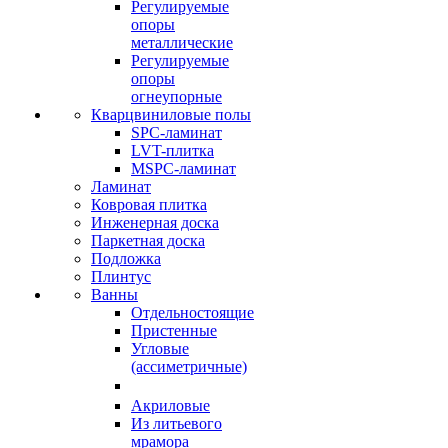
Регулируемые
опоры
металлические
Регулируемые
опоры
огнеупорные
Кварцвиниловые полы
SPC-ламинат
LVT-плитка
MSPC-ламинат
Ламинат
Ковровая плитка
Инженерная доска
Паркетная доска
Подложка
Плинтус
Ванны
Отдельностоящие
Пристенные
Угловые
(ассиметричные)
Акриловые
Из литьевого
мрамора