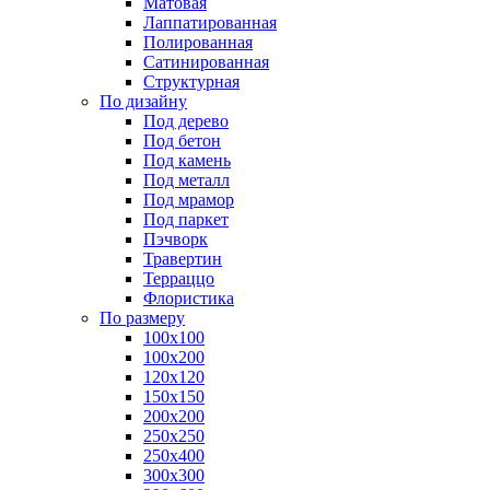
Матовая
Лаппатированная
Полированная
Сатинированная
Структурная
По дизайну
Под дерево
Под бетон
Под камень
Под металл
Под мрамор
Под паркет
Пэчворк
Травертин
Терраццо
Флористика
По размеру
100х100
100х200
120х120
150х150
200х200
250х250
250х400
300х300