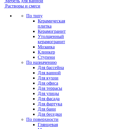
Мебель для ванной
Растворы и смеси
По типу
Керамическая
плитка
Керамогранит
Утолщенный
керамогранит
Мозаика
Клинкер
Ступени
По назначению
Для бассейна
Для ванной
Для кухни
Для офиса
Для террасы
Для улицы
Для фасада
Для фартука
Для бани
Для беседки
По поверхности
Глянцевая