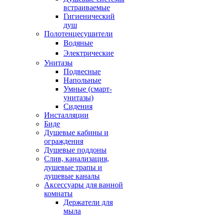
встраиваемые
Гигиенический
душ
Полотенцесушители
ㅤВодяные
ㅤЭлектрические
Унитазы
Подвесные
Напольные
Умные (смарт-
унитазы)
Сидения
Инсталляции
Биде
Душевые кабины и
ограждения
Душевые поддоны
Слив, канализация,
душевые трапы и
душевые каналы
Аксессуары для ванной
комнаты
Держатели для
мыла