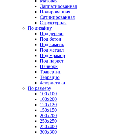
Матовая
Лаппатированная
Полированная
Сатинированная
Структурная
По дизайну
Под дерево
Под бетон
Под камень
Под металл
Под мрамор
Под паркет
Пэчворк
Травертин
Терраццо
Флористика
По размеру
100х100
100х200
120х120
150х150
200х200
250х250
250х400
300х300