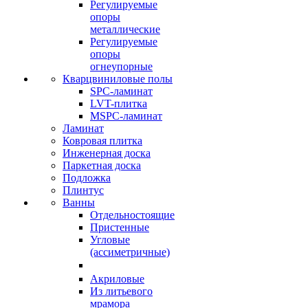
Регулируемые
опоры
металлические
Регулируемые
опоры
огнеупорные
Кварцвиниловые полы
SPC-ламинат
LVT-плитка
MSPC-ламинат
Ламинат
Ковровая плитка
Инженерная доска
Паркетная доска
Подложка
Плинтус
Ванны
Отдельностоящие
Пристенные
Угловые
(ассиметричные)
Акриловые
Из литьевого
мрамора