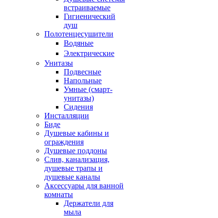
встраиваемые
Гигиенический
душ
Полотенцесушители
ㅤВодяные
ㅤЭлектрические
Унитазы
Подвесные
Напольные
Умные (смарт-
унитазы)
Сидения
Инсталляции
Биде
Душевые кабины и
ограждения
Душевые поддоны
Слив, канализация,
душевые трапы и
душевые каналы
Аксессуары для ванной
комнаты
Держатели для
мыла