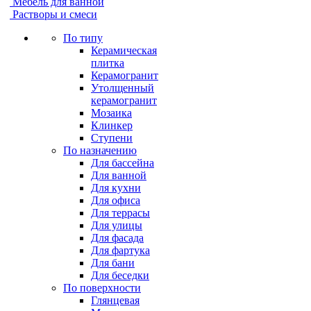
Мебель для ванной
Растворы и смеси
По типу
Керамическая
плитка
Керамогранит
Утолщенный
керамогранит
Мозаика
Клинкер
Ступени
По назначению
Для бассейна
Для ванной
Для кухни
Для офиса
Для террасы
Для улицы
Для фасада
Для фартука
Для бани
Для беседки
По поверхности
Глянцевая