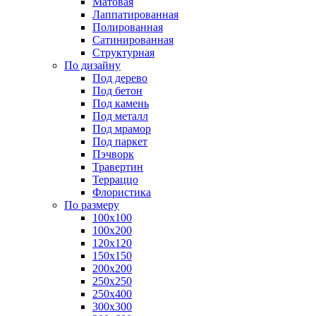
Матовая
Лаппатированная
Полированная
Сатинированная
Структурная
По дизайну
Под дерево
Под бетон
Под камень
Под металл
Под мрамор
Под паркет
Пэчворк
Травертин
Терраццо
Флористика
По размеру
100х100
100х200
120х120
150х150
200х200
250х250
250х400
300х300