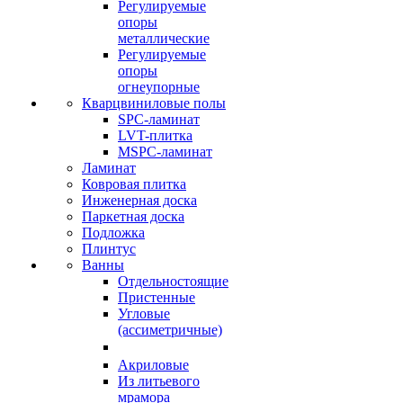
Регулируемые
опоры
металлические
Регулируемые
опоры
огнеупорные
Кварцвиниловые полы
SPC-ламинат
LVT-плитка
MSPC-ламинат
Ламинат
Ковровая плитка
Инженерная доска
Паркетная доска
Подложка
Плинтус
Ванны
Отдельностоящие
Пристенные
Угловые
(ассиметричные)
Акриловые
Из литьевого
мрамора