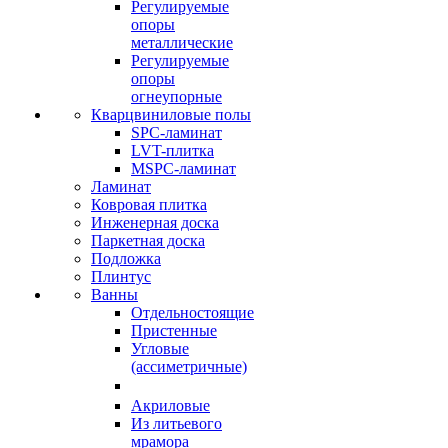
Регулируемые
опоры
металлические
Регулируемые
опоры
огнеупорные
Кварцвиниловые полы
SPC-ламинат
LVT-плитка
MSPC-ламинат
Ламинат
Ковровая плитка
Инженерная доска
Паркетная доска
Подложка
Плинтус
Ванны
Отдельностоящие
Пристенные
Угловые
(ассиметричные)
Акриловые
Из литьевого
мрамора