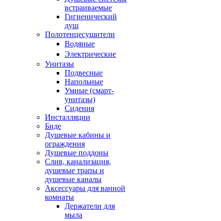
встраиваемые
Гигиенический
душ
Полотенцесушители
ㅤВодяные
ㅤЭлектрические
Унитазы
Подвесные
Напольные
Умные (смарт-
унитазы)
Сидения
Инсталляции
Биде
Душевые кабины и
ограждения
Душевые поддоны
Слив, канализация,
душевые трапы и
душевые каналы
Аксессуары для ванной
комнаты
Держатели для
мыла