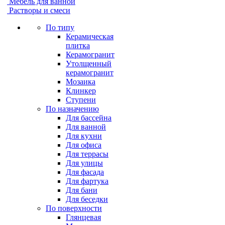
Мебель для ванной
Растворы и смеси
По типу
Керамическая
плитка
Керамогранит
Утолщенный
керамогранит
Мозаика
Клинкер
Ступени
По назначению
Для бассейна
Для ванной
Для кухни
Для офиса
Для террасы
Для улицы
Для фасада
Для фартука
Для бани
Для беседки
По поверхности
Глянцевая