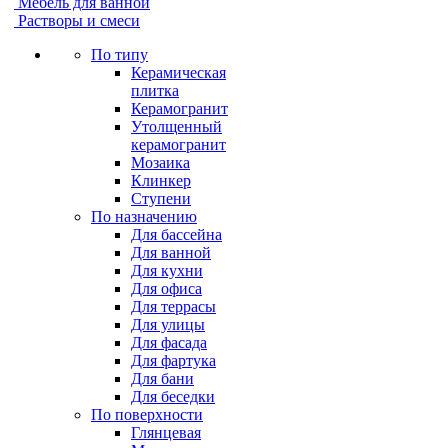
Мебель для ванной
Растворы и смеси
По типу
Керамическая
плитка
Керамогранит
Утолщенный
керамогранит
Мозаика
Клинкер
Ступени
По назначению
Для бассейна
Для ванной
Для кухни
Для офиса
Для террасы
Для улицы
Для фасада
Для фартука
Для бани
Для беседки
По поверхности
Глянцевая