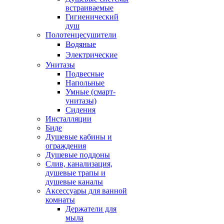
встраиваемые
Гигиенический
душ
Полотенцесушители
ㅤВодяные
ㅤЭлектрические
Унитазы
Подвесные
Напольные
Умные (смарт-
унитазы)
Сидения
Инсталляции
Биде
Душевые кабины и
ограждения
Душевые поддоны
Слив, канализация,
душевые трапы и
душевые каналы
Аксессуары для ванной
комнаты
Держатели для
мыла