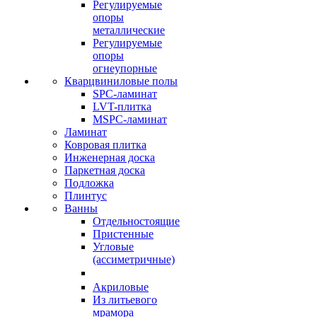
Регулируемые
опоры
металлические
Регулируемые
опоры
огнеупорные
Кварцвиниловые полы
SPC-ламинат
LVT-плитка
MSPC-ламинат
Ламинат
Ковровая плитка
Инженерная доска
Паркетная доска
Подложка
Плинтус
Ванны
Отдельностоящие
Пристенные
Угловые
(ассиметричные)
Акриловые
Из литьевого
мрамора