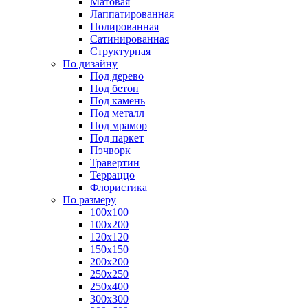
Матовая
Лаппатированная
Полированная
Сатинированная
Структурная
По дизайну
Под дерево
Под бетон
Под камень
Под металл
Под мрамор
Под паркет
Пэчворк
Травертин
Терраццо
Флористика
По размеру
100х100
100х200
120х120
150х150
200х200
250х250
250х400
300х300