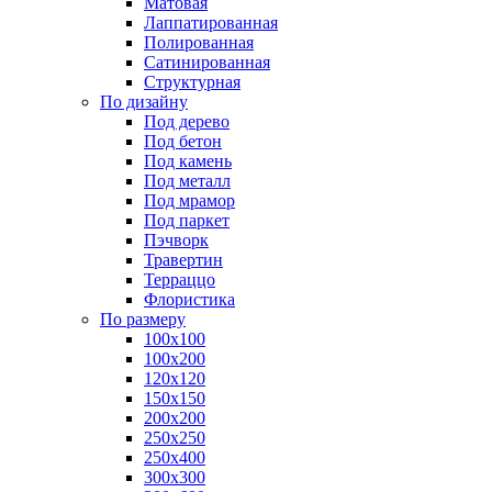
Матовая
Лаппатированная
Полированная
Сатинированная
Структурная
По дизайну
Под дерево
Под бетон
Под камень
Под металл
Под мрамор
Под паркет
Пэчворк
Травертин
Терраццо
Флористика
По размеру
100х100
100х200
120х120
150х150
200х200
250х250
250х400
300х300