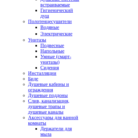
встраиваемые
Гигиенический
душ
Полотенцесушители
ㅤВодяные
ㅤЭлектрические
Унитазы
Подвесные
Напольные
Умные (смарт-
унитазы)
Сидения
Инсталляции
Биде
Душевые кабины и
ограждения
Душевые поддоны
Слив, канализация,
душевые трапы и
душевые каналы
Аксессуары для ванной
комнаты
Держатели для
мыла