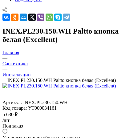
INEX.PL230.150.WH Paltto кнопка
белая (Excellent)
Главная
—
Сантехника
—
Инсталляции
—
INEX.PL230.150.WH Paltto кнопка белая (Excellent)
Артикул:
INEX.PL230.150.WH
Код товара:
УТ000034161
5 630
₽
/шт
Под заказ
Уточнить наличие образца в салонах