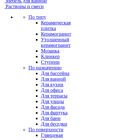
Мебель для ванной
Растворы и смеси
По типу
Керамическая
плитка
Керамогранит
Утолщенный
керамогранит
Мозаика
Клинкер
Ступени
По назначению
Для бассейна
Для ванной
Для кухни
Для офиса
Для террасы
Для улицы
Для фасада
Для фартука
Для бани
Для беседки
По поверхности
Глянцевая