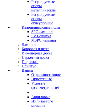
Регулируемые
опоры
металлические
Регулируемые
опоры
огнеупорные
Кварцвиниловые полы
SPC-ламинат
LVT-плитка
MSPC-ламинат
Ламинат
Ковровая плитка
Инженерная доска
Паркетная доска
Подложка
Плинтус
Ванны
Отдельностоящие
Пристенные
Угловые
(ассиметричные)
Акриловые
Из литьевого
мрамора