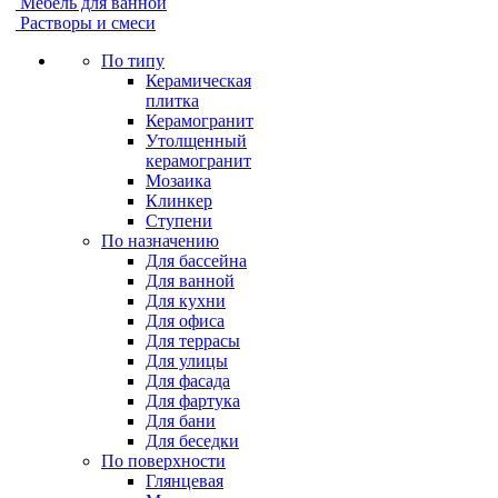
Мебель для ванной
Растворы и смеси
По типу
Керамическая
плитка
Керамогранит
Утолщенный
керамогранит
Мозаика
Клинкер
Ступени
По назначению
Для бассейна
Для ванной
Для кухни
Для офиса
Для террасы
Для улицы
Для фасада
Для фартука
Для бани
Для беседки
По поверхности
Глянцевая