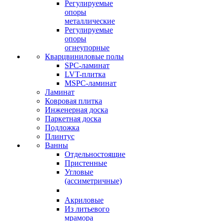
Регулируемые
опоры
металлические
Регулируемые
опоры
огнеупорные
Кварцвиниловые полы
SPC-ламинат
LVT-плитка
MSPC-ламинат
Ламинат
Ковровая плитка
Инженерная доска
Паркетная доска
Подложка
Плинтус
Ванны
Отдельностоящие
Пристенные
Угловые
(ассиметричные)
Акриловые
Из литьевого
мрамора