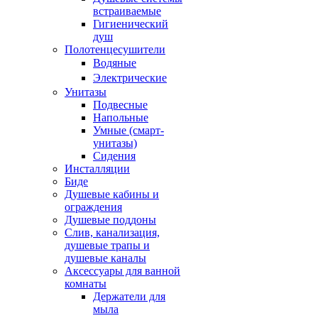
встраиваемые
Гигиенический
душ
Полотенцесушители
ㅤВодяные
ㅤЭлектрические
Унитазы
Подвесные
Напольные
Умные (смарт-
унитазы)
Сидения
Инсталляции
Биде
Душевые кабины и
ограждения
Душевые поддоны
Слив, канализация,
душевые трапы и
душевые каналы
Аксессуары для ванной
комнаты
Держатели для
мыла