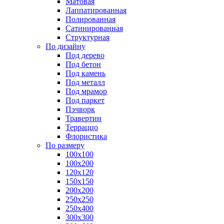
Матовая
Лаппатированная
Полированная
Сатинированная
Структурная
По дизайну
Под дерево
Под бетон
Под камень
Под металл
Под мрамор
Под паркет
Пэчворк
Травертин
Терраццо
Флористика
По размеру
100х100
100х200
120х120
150х150
200х200
250х250
250х400
300х300