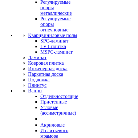
Регулируемые
опоры
металлические
Регулируемые
опоры
огнеупорные
Кварцвиниловые полы
SPC-ламинат
LVT-плитка
MSPC-ламинат
Ламинат
Ковровая плитка
Инженерная доска
Паркетная доска
Подложка
Плинтус
Ванны
Отдельностоящие
Пристенные
Угловые
(ассиметричные)
Акриловые
Из литьевого
мрамора