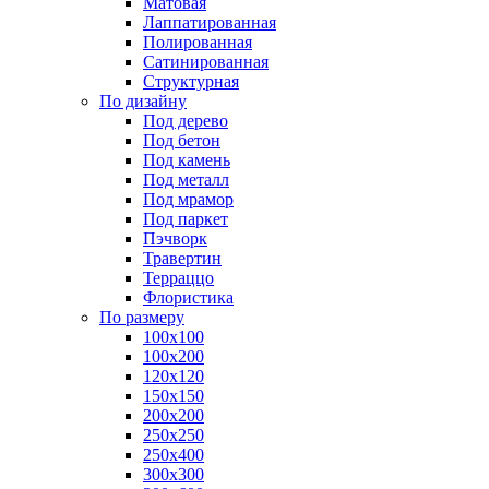
Матовая
Лаппатированная
Полированная
Сатинированная
Структурная
По дизайну
Под дерево
Под бетон
Под камень
Под металл
Под мрамор
Под паркет
Пэчворк
Травертин
Терраццо
Флористика
По размеру
100х100
100х200
120х120
150х150
200х200
250х250
250х400
300х300