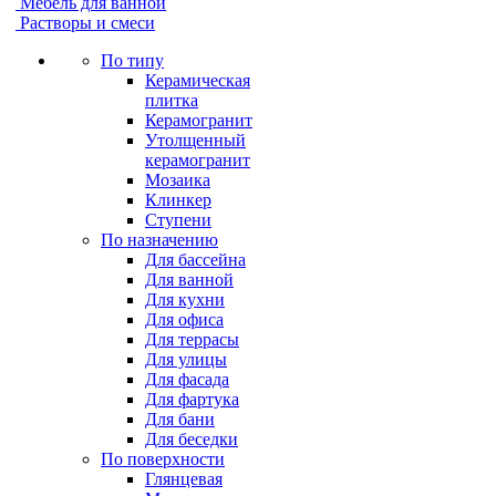
Мебель для ванной
Растворы и смеси
По типу
Керамическая
плитка
Керамогранит
Утолщенный
керамогранит
Мозаика
Клинкер
Ступени
По назначению
Для бассейна
Для ванной
Для кухни
Для офиса
Для террасы
Для улицы
Для фасада
Для фартука
Для бани
Для беседки
По поверхности
Глянцевая