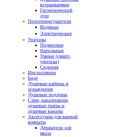
встраиваемые
Гигиенический
душ
Полотенцесушители
ㅤВодяные
ㅤЭлектрические
Унитазы
Подвесные
Напольные
Умные (смарт-
унитазы)
Сидения
Инсталляции
Биде
Душевые кабины и
ограждения
Душевые поддоны
Слив, канализация,
душевые трапы и
душевые каналы
Аксессуары для ванной
комнаты
Держатели для
мыла