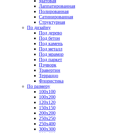
Матовая
Лаппатированная
Полированная
Сатинированная
Структурная
По дизайну
Под дерево
Под бетон
Под камень
Под металл
Под мрамор
Под паркет
Пэчворк
Травертин
Терраццо
Флористика
По размеру
100х100
100х200
120х120
150х150
200х200
250х250
250х400
300х300