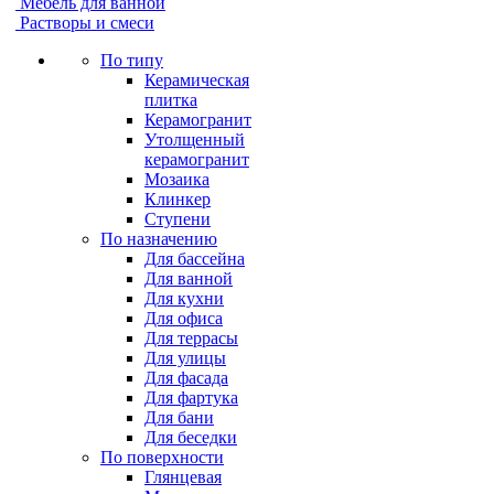
Мебель для ванной
Растворы и смеси
По типу
Керамическая
плитка
Керамогранит
Утолщенный
керамогранит
Мозаика
Клинкер
Ступени
По назначению
Для бассейна
Для ванной
Для кухни
Для офиса
Для террасы
Для улицы
Для фасада
Для фартука
Для бани
Для беседки
По поверхности
Глянцевая