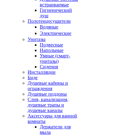
встраиваемые
Гигиенический
душ
Полотенцесушители
ㅤВодяные
ㅤЭлектрические
Унитазы
Подвесные
Напольные
Умные (смарт-
унитазы)
Сидения
Инсталляции
Биде
Душевые кабины и
ограждения
Душевые поддоны
Слив, канализация,
душевые трапы и
душевые каналы
Аксессуары для ванной
комнаты
Держатели для
мыла