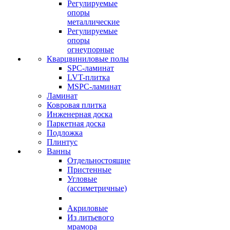
Регулируемые
опоры
металлические
Регулируемые
опоры
огнеупорные
Кварцвиниловые полы
SPC-ламинат
LVT-плитка
MSPC-ламинат
Ламинат
Ковровая плитка
Инженерная доска
Паркетная доска
Подложка
Плинтус
Ванны
Отдельностоящие
Пристенные
Угловые
(ассиметричные)
Акриловые
Из литьевого
мрамора