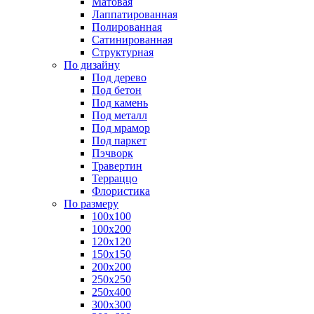
Матовая
Лаппатированная
Полированная
Сатинированная
Структурная
По дизайну
Под дерево
Под бетон
Под камень
Под металл
Под мрамор
Под паркет
Пэчворк
Травертин
Терраццо
Флористика
По размеру
100х100
100х200
120х120
150х150
200х200
250х250
250х400
300х300