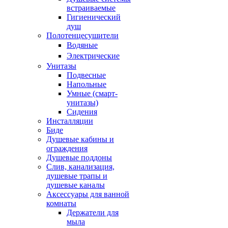
встраиваемые
Гигиенический
душ
Полотенцесушители
ㅤВодяные
ㅤЭлектрические
Унитазы
Подвесные
Напольные
Умные (смарт-
унитазы)
Сидения
Инсталляции
Биде
Душевые кабины и
ограждения
Душевые поддоны
Слив, канализация,
душевые трапы и
душевые каналы
Аксессуары для ванной
комнаты
Держатели для
мыла