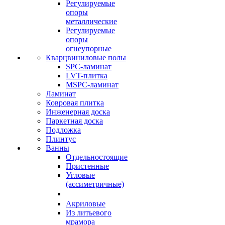
Регулируемые
опоры
металлические
Регулируемые
опоры
огнеупорные
Кварцвиниловые полы
SPC-ламинат
LVT-плитка
MSPC-ламинат
Ламинат
Ковровая плитка
Инженерная доска
Паркетная доска
Подложка
Плинтус
Ванны
Отдельностоящие
Пристенные
Угловые
(ассиметричные)
Акриловые
Из литьевого
мрамора