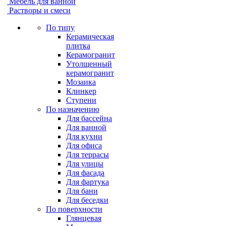
Мебель для ванной
Растворы и смеси
По типу
Керамическая
плитка
Керамогранит
Утолщенный
керамогранит
Мозаика
Клинкер
Ступени
По назначению
Для бассейна
Для ванной
Для кухни
Для офиса
Для террасы
Для улицы
Для фасада
Для фартука
Для бани
Для беседки
По поверхности
Глянцевая