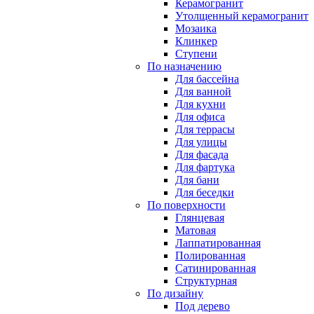
Керамогранит
Утолщенный керамогранит
Мозаика
Клинкер
Ступени
По назначению
Для бассейна
Для ванной
Для кухни
Для офиса
Для террасы
Для улицы
Для фасада
Для фартука
Для бани
Для беседки
По поверхности
Глянцевая
Матовая
Лаппатированная
Полированная
Сатинированная
Структурная
По дизайну
Под дерево