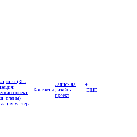
-проект (3D-
Запись на
+
изация)
Контакты
дизайн-
ЕЩЕ
еский проект
проект
жи, планы)
ьтация мастера