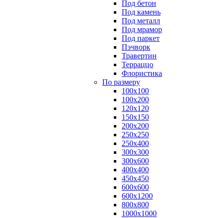
Под бетон
Под камень
Под металл
Под мрамор
Под паркет
Пэчворк
Травертин
Терраццо
Флористика
По размеру
100х100
100х200
120х120
150х150
200х200
250х250
250х400
300х300
300х600
400х400
450х450
600х600
600х1200
800х800
1000х1000