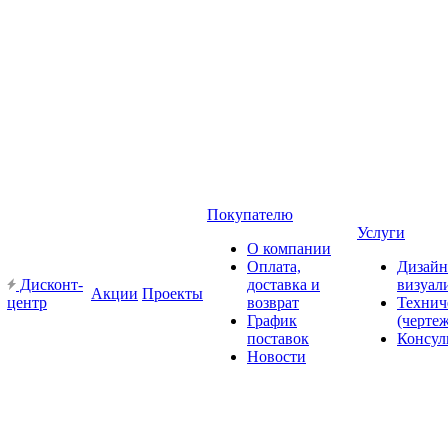
Покупателю
Услуги
О компании
Оплата,
Дизайн
Дисконт-
доставка и
визуал
Акции
Проекты
центр
возврат
Технич
График
(черте
поставок
Консул
Новости