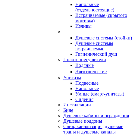
Напольные
(отдельностоящие)
Встраиваемые (скрытого
монтажа)
Изливы
Душевые системы (стойки)
Душевые системы
встраиваемые
Гигиенический душ
Полотенцесушители
ㅤВодяные
ㅤЭлектрические
Унитазы
Подвесные
Напольные
Умные (смарт-унитазы)
Сидения
Инсталляции
Биде
Душевые кабины и ограждения
Душевые поддоны
Слив, канализация, душевые
трапы и душевые каналы