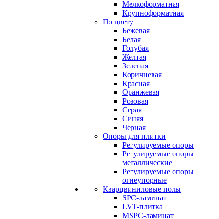
Мелкоформатная
Крупноформатная
По цвету
Бежевая
Белая
Голубая
Желтая
Зеленая
Коричневая
Красная
Оранжевая
Розовая
Серая
Синяя
Черная
Опоры для плитки
Регулируемые опоры
Регулируемые опоры
металлические
Регулируемые опоры
огнеупорные
Кварцвиниловые полы
SPC-ламинат
LVT-плитка
MSPC-ламинат