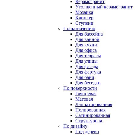
Керамогранит
Утолщенный керамогранит
Мозаика
Клинкер
Ступени
По назначению
Для бассейна
Для ванной
Для кухни
Для офиса
Для террасы
Для улицы
Для фасада
Для фартука
Для бани
Для беседки
По поверхности
Глянцевая
Матовая
Лаппатированная
Полированная
Сатинированная
Структурная
По дизайну
Под дерево