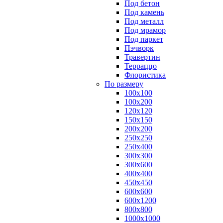
Под бетон
Под камень
Под металл
Под мрамор
Под паркет
Пэчворк
Травертин
Терраццо
Флористика
По размеру
100х100
100х200
120х120
150х150
200х200
250х250
250х400
300х300
300х600
400х400
450х450
600х600
600х1200
800х800
1000х1000