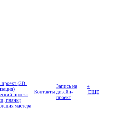
-проект (3D-
Запись на
+
изация)
Контакты
дизайн-
ЕЩЕ
еский проект
проект
жи, планы)
ьтация мастера