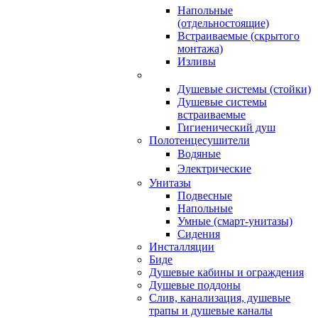
Напольные
(отдельностоящие)
Встраиваемые (скрытого
монтажа)
Изливы
Душевые системы (стойки)
Душевые системы
встраиваемые
Гигиенический душ
Полотенцесушители
ㅤВодяные
ㅤЭлектрические
Унитазы
Подвесные
Напольные
Умные (смарт-унитазы)
Сидения
Инсталляции
Биде
Душевые кабины и ограждения
Душевые поддоны
Слив, канализация, душевые
трапы и душевые каналы