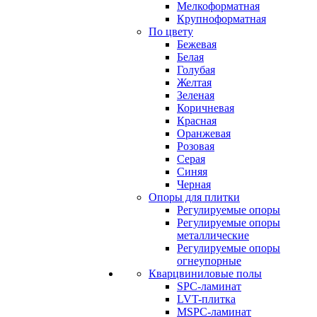
Мелкоформатная
Крупноформатная
По цвету
Бежевая
Белая
Голубая
Желтая
Зеленая
Коричневая
Красная
Оранжевая
Розовая
Серая
Синяя
Черная
Опоры для плитки
Регулируемые опоры
Регулируемые опоры
металлические
Регулируемые опоры
огнеупорные
Кварцвиниловые полы
SPC-ламинат
LVT-плитка
MSPC-ламинат