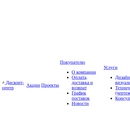
Покупателю
Услуги
О компании
Оплата,
Дизайн
Дисконт-
доставка и
визуал
Акции
Проекты
центр
возврат
Технич
График
(черте
поставок
Консул
Новости