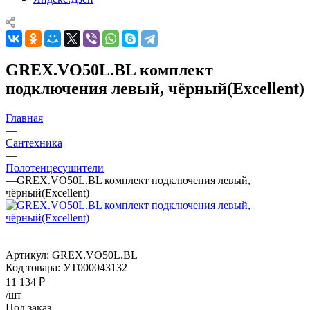
GREX.VO50L.BL комплект
подключения левый, чёрный(Excellent)
Главная
—
Сантехника
—
Полотенцесушители
—
GREX.VO50L.BL комплект подключения левый,
чёрный(Excellent)
Артикул:
GREX.VO50L.BL
Код товара:
УТ000043132
11 134
₽
/шт
Под заказ