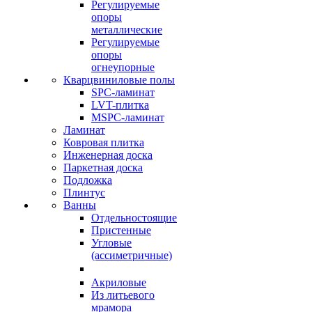
Регулируемые
опоры
металлические
Регулируемые
опоры
огнеупорные
Кварцвиниловые полы
SPC-ламинат
LVT-плитка
MSPC-ламинат
Ламинат
Ковровая плитка
Инженерная доска
Паркетная доска
Подложка
Плинтус
Ванны
Отдельностоящие
Пристенные
Угловые
(ассиметричные)
Акриловые
Из литьевого
мрамора