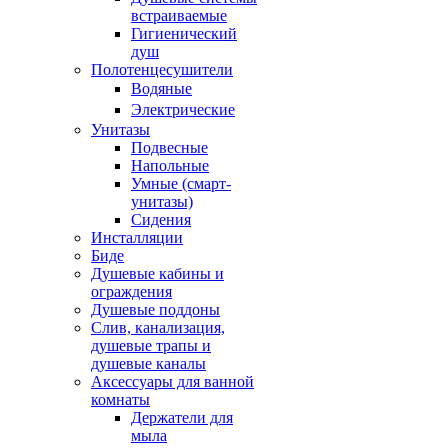
встраиваемые
Гигиенический
душ
Полотенцесушители
ㅤВодяные
ㅤЭлектрические
Унитазы
Подвесные
Напольные
Умные (смарт-
унитазы)
Сидения
Инсталляции
Биде
Душевые кабины и
ограждения
Душевые поддоны
Слив, канализация,
душевые трапы и
душевые каналы
Аксессуары для ванной
комнаты
Держатели для
мыла