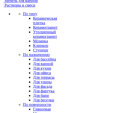
Мебель для ванной
Растворы и смеси
По типу
Керамическая
плитка
Керамогранит
Утолщенный
керамогранит
Мозаика
Клинкер
Ступени
По назначению
Для бассейна
Для ванной
Для кухни
Для офиса
Для террасы
Для улицы
Для фасада
Для фартука
Для бани
Для беседки
По поверхности
Глянцевая