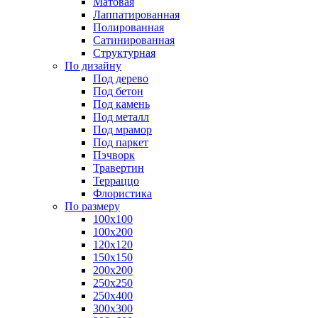
Матовая
Лаппатированная
Полированная
Сатинированная
Структурная
По дизайну
Под дерево
Под бетон
Под камень
Под металл
Под мрамор
Под паркет
Пэчворк
Травертин
Терраццо
Флористика
По размеру
100х100
100х200
120х120
150х150
200х200
250х250
250х400
300х300