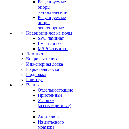
Регулируемые
опоры
металлические
Регулируемые
опоры
огнеупорные
Кварцвиниловые полы
SPC-ламинат
LVT-плитка
MSPC-ламинат
Ламинат
Ковровая плитка
Инженерная доска
Паркетная доска
Подложка
Плинтус
Ванны
Отдельностоящие
Пристенные
Угловые
(ассиметричные)
Акриловые
Из литьевого
мрамора