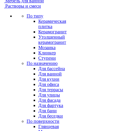
Мебель для ванной
Растворы и смеси
По типу
Керамическая
плитка
Керамогранит
Утолщенный
керамогранит
Мозаика
Клинкер
Ступени
По назначению
Для бассейна
Для ванной
Для кухни
Для офиса
Для террасы
Для улицы
Для фасада
Для фартука
Для бани
Для беседки
По поверхности
Глянцевая