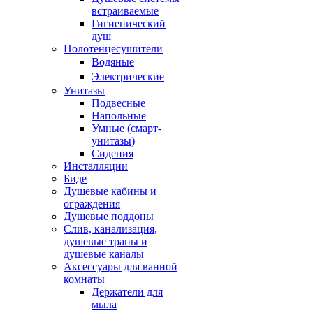
встраиваемые
Гигиенический
душ
Полотенцесушители
ㅤВодяные
ㅤЭлектрические
Унитазы
Подвесные
Напольные
Умные (смарт-
унитазы)
Сидения
Инсталляции
Биде
Душевые кабины и
ограждения
Душевые поддоны
Слив, канализация,
душевые трапы и
душевые каналы
Аксессуары для ванной
комнаты
Держатели для
мыла