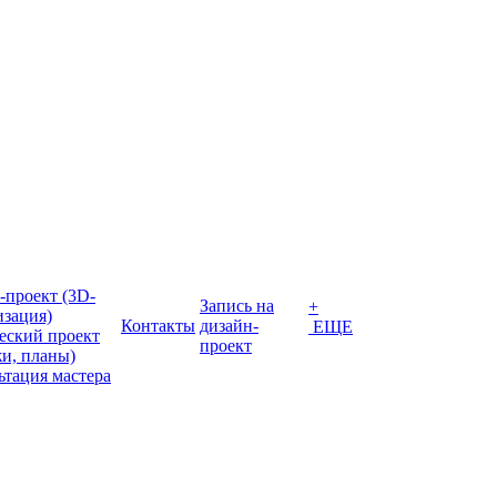
-проект (3D-
Запись на
+
изация)
Контакты
дизайн-
ЕЩЕ
еский проект
проект
жи, планы)
ьтация мастера