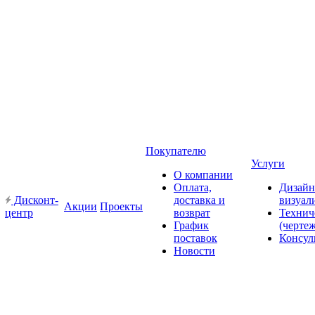
Покупателю
Услуги
О компании
Оплата,
Дизайн
Дисконт-
доставка и
визуал
Акции
Проекты
центр
возврат
Технич
График
(черте
поставок
Консул
Новости