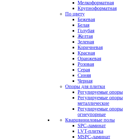
Мелкоформатная
Крупноформатная
По цвету
Бежевая
Белая
Голубая
Желтая
Зеленая
Коричневая
Красная
Оранжевая
Розовая
Серая
Синяя
Черная
Опоры для плитки
Регулируемые опоры
Регулируемые опоры
металлические
Регулируемые опоры
огнеупорные
Кварцвиниловые полы
SPC-ламинат
LVT-плитка
MSPC-ламинат