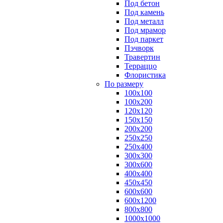
Под бетон
Под камень
Под металл
Под мрамор
Под паркет
Пэчворк
Травертин
Терраццо
Флористика
По размеру
100х100
100х200
120х120
150х150
200х200
250х250
250х400
300х300
300х600
400х400
450х450
600х600
600х1200
800х800
1000х1000