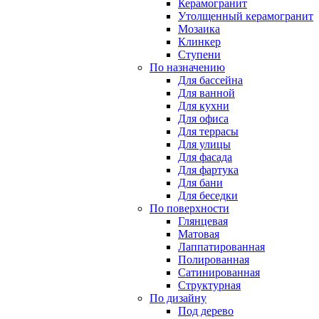
Керамогранит
Утолщенный керамогранит
Мозаика
Клинкер
Ступени
По назначению
Для бассейна
Для ванной
Для кухни
Для офиса
Для террасы
Для улицы
Для фасада
Для фартука
Для бани
Для беседки
По поверхности
Глянцевая
Матовая
Лаппатированная
Полированная
Сатинированная
Структурная
По дизайну
Под дерево