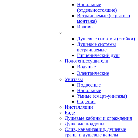
Напольные
(отдельностоящие)
Встраиваемые (скрытого
монтажа)
Изливы
Душевые системы (стойки)
Душевые системы
встраиваемые
Гигиенический душ
Полотенцесушители
ㅤВодяные
ㅤЭлектрические
Унитазы
Подвесные
Напольные
Умные (смарт-унитазы)
Сидения
Инсталляции
Биде
Душевые кабины и ограждения
Душевые поддоны
Слив, канализация, душевые
трапы и душевые каналы