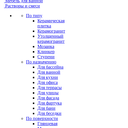
Мебель для ванной
Растворы и смеси
По типу
Керамическая
плитка
Керамогранит
Утолщенный
керамогранит
Мозаика
Клинкер
Ступени
По назначению
Для бассейна
Для ванной
Для кухни
Для офиса
Для террасы
Для улицы
Для фасада
Для фартука
Для бани
Для беседки
По поверхности
Глянцевая