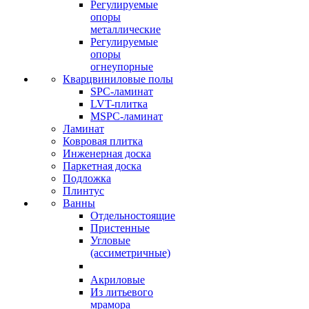
Регулируемые
опоры
металлические
Регулируемые
опоры
огнеупорные
Кварцвиниловые полы
SPC-ламинат
LVT-плитка
MSPC-ламинат
Ламинат
Ковровая плитка
Инженерная доска
Паркетная доска
Подложка
Плинтус
Ванны
Отдельностоящие
Пристенные
Угловые
(ассиметричные)
Акриловые
Из литьевого
мрамора