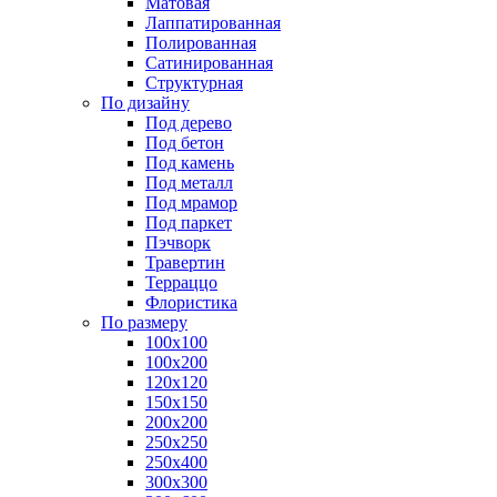
Матовая
Лаппатированная
Полированная
Сатинированная
Структурная
По дизайну
Под дерево
Под бетон
Под камень
Под металл
Под мрамор
Под паркет
Пэчворк
Травертин
Терраццо
Флористика
По размеру
100х100
100х200
120х120
150х150
200х200
250х250
250х400
300х300