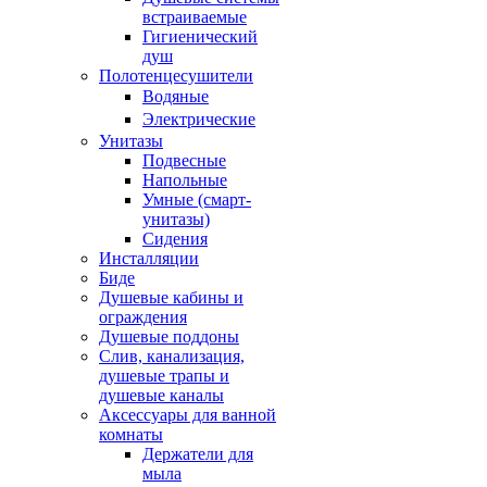
встраиваемые
Гигиенический
душ
Полотенцесушители
ㅤВодяные
ㅤЭлектрические
Унитазы
Подвесные
Напольные
Умные (смарт-
унитазы)
Сидения
Инсталляции
Биде
Душевые кабины и
ограждения
Душевые поддоны
Слив, канализация,
душевые трапы и
душевые каналы
Аксессуары для ванной
комнаты
Держатели для
мыла