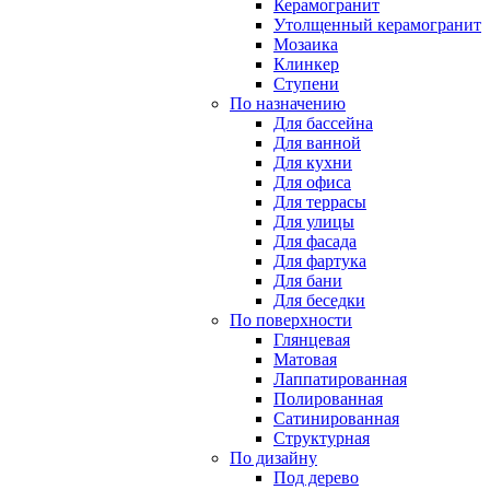
Керамогранит
Утолщенный керамогранит
Мозаика
Клинкер
Ступени
По назначению
Для бассейна
Для ванной
Для кухни
Для офиса
Для террасы
Для улицы
Для фасада
Для фартука
Для бани
Для беседки
По поверхности
Глянцевая
Матовая
Лаппатированная
Полированная
Сатинированная
Структурная
По дизайну
Под дерево