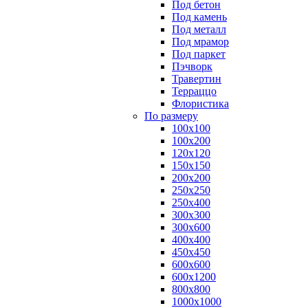
Под бетон
Под камень
Под металл
Под мрамор
Под паркет
Пэчворк
Травертин
Терраццо
Флористика
По размеру
100х100
100х200
120х120
150х150
200х200
250х250
250х400
300х300
300х600
400х400
450х450
600х600
600х1200
800х800
1000х1000