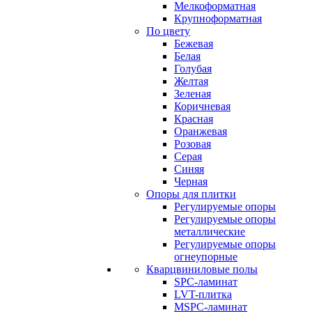
Мелкоформатная
Крупноформатная
По цвету
Бежевая
Белая
Голубая
Желтая
Зеленая
Коричневая
Красная
Оранжевая
Розовая
Серая
Синяя
Черная
Опоры для плитки
Регулируемые опоры
Регулируемые опоры
металлические
Регулируемые опоры
огнеупорные
Кварцвиниловые полы
SPC-ламинат
LVT-плитка
MSPC-ламинат