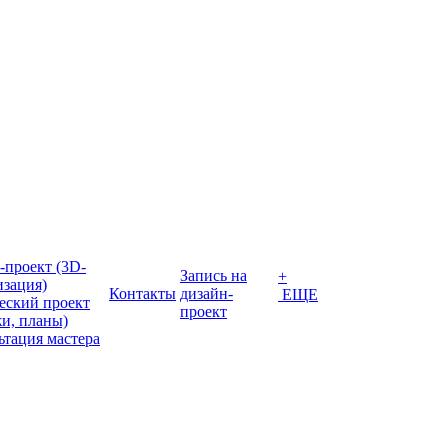
-проект (3D-
Запись на
+
изация)
Контакты
дизайн-
ЕЩЕ
еский проект
проект
жи, планы)
ьтация мастера