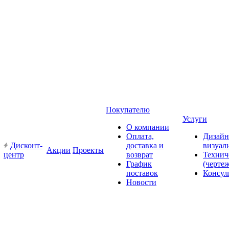
Покупателю
Услуги
О компании
Оплата,
Дизайн
Дисконт-
доставка и
визуал
Акции
Проекты
центр
возврат
Технич
График
(черте
поставок
Консул
Новости