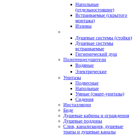
Напольные
(отдельностоящие)
Встраиваемые (скрытого
монтажа)
Изливы
Душевые системы (стойки)
Душевые системы
встраиваемые
Гигиенический душ
Полотенцесушители
ㅤВодяные
ㅤЭлектрические
Унитазы
Подвесные
Напольные
Умные (смарт-унитазы)
Сидения
Инсталляции
Биде
Душевые кабины и ограждения
Душевые поддоны
Слив, канализация, душевые
трапы и душевые каналы