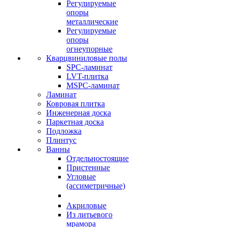
Регулируемые
опоры
металлические
Регулируемые
опоры
огнеупорные
Кварцвиниловые полы
SPC-ламинат
LVT-плитка
MSPC-ламинат
Ламинат
Ковровая плитка
Инженерная доска
Паркетная доска
Подложка
Плинтус
Ванны
Отдельностоящие
Пристенные
Угловые
(ассиметричные)
Акриловые
Из литьевого
мрамора