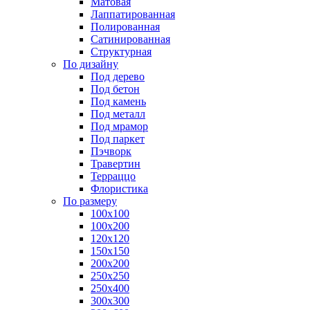
Матовая
Лаппатированная
Полированная
Сатинированная
Структурная
По дизайну
Под дерево
Под бетон
Под камень
Под металл
Под мрамор
Под паркет
Пэчворк
Травертин
Терраццо
Флористика
По размеру
100х100
100х200
120х120
150х150
200х200
250х250
250х400
300х300