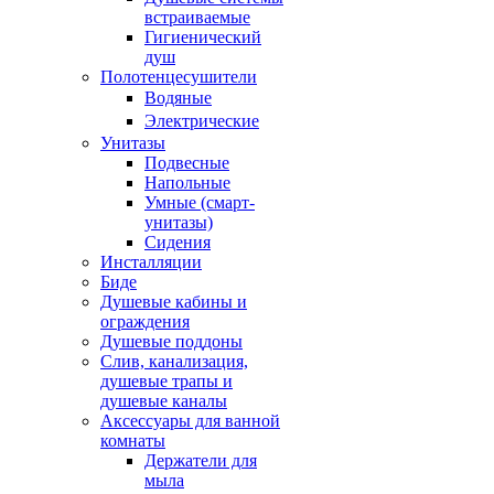
встраиваемые
Гигиенический
душ
Полотенцесушители
ㅤВодяные
ㅤЭлектрические
Унитазы
Подвесные
Напольные
Умные (смарт-
унитазы)
Сидения
Инсталляции
Биде
Душевые кабины и
ограждения
Душевые поддоны
Слив, канализация,
душевые трапы и
душевые каналы
Аксессуары для ванной
комнаты
Держатели для
мыла