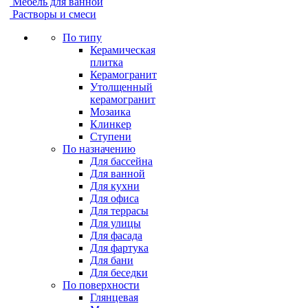
Мебель для ванной
Растворы и смеси
По типу
Керамическая
плитка
Керамогранит
Утолщенный
керамогранит
Мозаика
Клинкер
Ступени
По назначению
Для бассейна
Для ванной
Для кухни
Для офиса
Для террасы
Для улицы
Для фасада
Для фартука
Для бани
Для беседки
По поверхности
Глянцевая