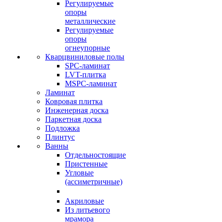
Регулируемые
опоры
металлические
Регулируемые
опоры
огнеупорные
Кварцвиниловые полы
SPC-ламинат
LVT-плитка
MSPC-ламинат
Ламинат
Ковровая плитка
Инженерная доска
Паркетная доска
Подложка
Плинтус
Ванны
Отдельностоящие
Пристенные
Угловые
(ассиметричные)
Акриловые
Из литьевого
мрамора