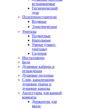
встраиваемые
Гигиенический
душ
Полотенцесушители
ㅤВодяные
ㅤЭлектрические
Унитазы
Подвесные
Напольные
Умные (смарт-
унитазы)
Сидения
Инсталляции
Биде
Душевые кабины и
ограждения
Душевые поддоны
Слив, канализация,
душевые трапы и
душевые каналы
Аксессуары для ванной
комнаты
Держатели для
мыла