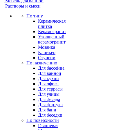
Мебель для ванной
Растворы и смеси
По типу
Керамическая
плитка
Керамогранит
Утолщенный
керамогранит
Мозаика
Клинкер
Ступени
По назначению
Для бассейна
Для ванной
Для кухни
Для офиса
Для террасы
Для улицы
Для фасада
Для фартука
Для бани
Для беседки
По поверхности
Глянцевая