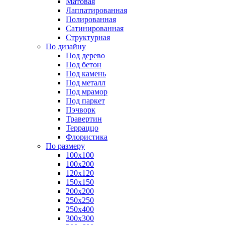
Матовая
Лаппатированная
Полированная
Сатинированная
Структурная
По дизайну
Под дерево
Под бетон
Под камень
Под металл
Под мрамор
Под паркет
Пэчворк
Травертин
Терраццо
Флористика
По размеру
100х100
100х200
120х120
150х150
200х200
250х250
250х400
300х300