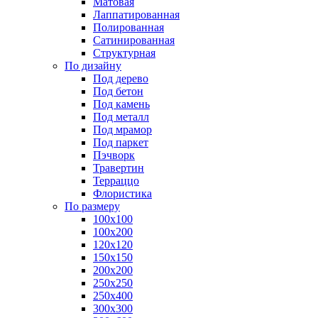
Матовая
Лаппатированная
Полированная
Сатинированная
Структурная
По дизайну
Под дерево
Под бетон
Под камень
Под металл
Под мрамор
Под паркет
Пэчворк
Травертин
Терраццо
Флористика
По размеру
100х100
100х200
120х120
150х150
200х200
250х250
250х400
300х300