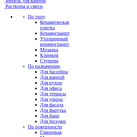
Мебель для ванной
Растворы и смеси
По типу
Керамическая
плитка
Керамогранит
Утолщенный
керамогранит
Мозаика
Клинкер
Ступени
По назначению
Для бассейна
Для ванной
Для кухни
Для офиса
Для террасы
Для улицы
Для фасада
Для фартука
Для бани
Для беседки
По поверхности
Глянцевая