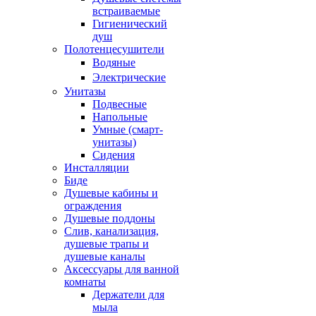
встраиваемые
Гигиенический
душ
Полотенцесушители
ㅤВодяные
ㅤЭлектрические
Унитазы
Подвесные
Напольные
Умные (смарт-
унитазы)
Сидения
Инсталляции
Биде
Душевые кабины и
ограждения
Душевые поддоны
Слив, канализация,
душевые трапы и
душевые каналы
Аксессуары для ванной
комнаты
Держатели для
мыла