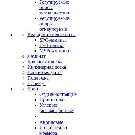
Регулируемые
опоры
металлические
Регулируемые
опоры
огнеупорные
Кварцвиниловые полы
SPC-ламинат
LVT-плитка
MSPC-ламинат
Ламинат
Ковровая плитка
Инженерная доска
Паркетная доска
Подложка
Плинтус
Ванны
Отдельностоящие
Пристенные
Угловые
(ассиметричные)
Акриловые
Из литьевого
мрамора