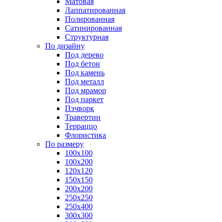
Матовая
Лаппатированная
Полированная
Сатинированная
Структурная
По дизайну
Под дерево
Под бетон
Под камень
Под металл
Под мрамор
Под паркет
Пэчворк
Травертин
Терраццо
Флористика
По размеру
100х100
100х200
120х120
150х150
200х200
250х250
250х400
300х300