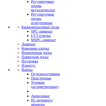
Регулируемые
опоры
металлические
Регулируемые
опоры
огнеупорные
Кварцвиниловые полы
SPC-ламинат
LVT-плитка
MSPC-ламинат
Ламинат
Ковровая плитка
Инженерная доска
Паркетная доска
Подложка
Плинтус
Ванны
Отдельностоящие
Пристенные
Угловые
(ассиметричные)
Акриловые
Из литьевого
мрамора