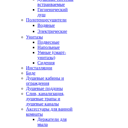
встраиваемые
Гигиенический
душ
Полотенцесушители
ㅤВодяные
ㅤЭлектрические
Унитазы
Подвесные
Напольные
Умные (смарт-
унитазы)
Сидения
Инсталляции
Биде
Душевые кабины и
ограждения
Душевые поддоны
Слив, канализация,
душевые трапы и
душевые каналы
Аксессуары для ванной
комнаты
Держатели для
мыла