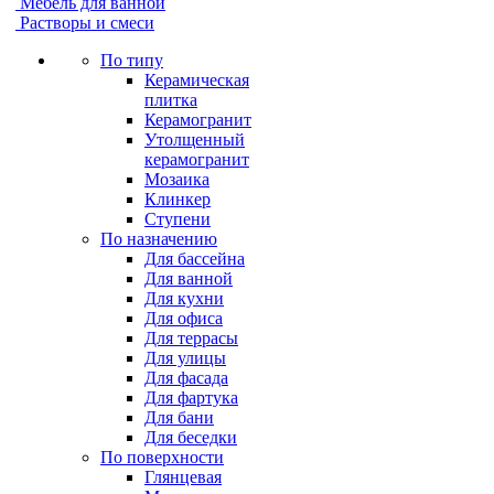
Мебель для ванной
Растворы и смеси
По типу
Керамическая
плитка
Керамогранит
Утолщенный
керамогранит
Мозаика
Клинкер
Ступени
По назначению
Для бассейна
Для ванной
Для кухни
Для офиса
Для террасы
Для улицы
Для фасада
Для фартука
Для бани
Для беседки
По поверхности
Глянцевая