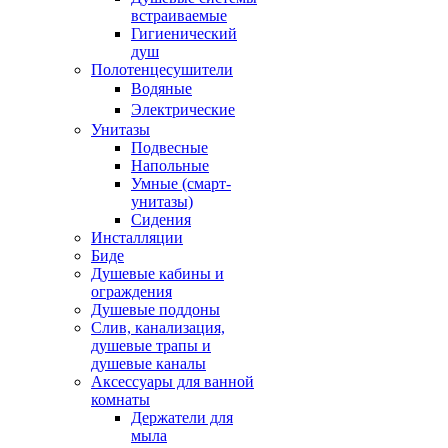
встраиваемые
Гигиенический
душ
Полотенцесушители
ㅤВодяные
ㅤЭлектрические
Унитазы
Подвесные
Напольные
Умные (смарт-
унитазы)
Сидения
Инсталляции
Биде
Душевые кабины и
ограждения
Душевые поддоны
Слив, канализация,
душевые трапы и
душевые каналы
Аксессуары для ванной
комнаты
Держатели для
мыла