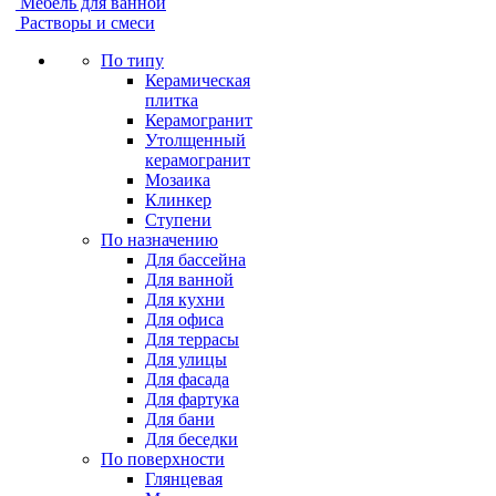
Мебель для ванной
Растворы и смеси
По типу
Керамическая
плитка
Керамогранит
Утолщенный
керамогранит
Мозаика
Клинкер
Ступени
По назначению
Для бассейна
Для ванной
Для кухни
Для офиса
Для террасы
Для улицы
Для фасада
Для фартука
Для бани
Для беседки
По поверхности
Глянцевая