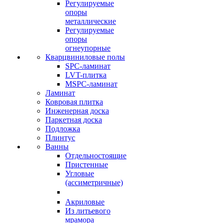
Регулируемые
опоры
металлические
Регулируемые
опоры
огнеупорные
Кварцвиниловые полы
SPC-ламинат
LVT-плитка
MSPC-ламинат
Ламинат
Ковровая плитка
Инженерная доска
Паркетная доска
Подложка
Плинтус
Ванны
Отдельностоящие
Пристенные
Угловые
(ассиметричные)
Акриловые
Из литьевого
мрамора