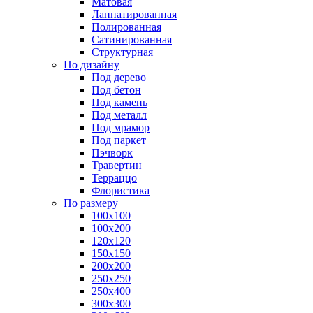
Матовая
Лаппатированная
Полированная
Сатинированная
Структурная
По дизайну
Под дерево
Под бетон
Под камень
Под металл
Под мрамор
Под паркет
Пэчворк
Травертин
Терраццо
Флористика
По размеру
100х100
100х200
120х120
150х150
200х200
250х250
250х400
300х300