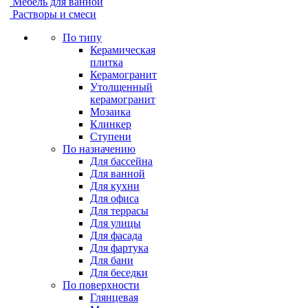
Мебель для ванной
Растворы и смеси
По типу
Керамическая
плитка
Керамогранит
Утолщенный
керамогранит
Мозаика
Клинкер
Ступени
По назначению
Для бассейна
Для ванной
Для кухни
Для офиса
Для террасы
Для улицы
Для фасада
Для фартука
Для бани
Для беседки
По поверхности
Глянцевая