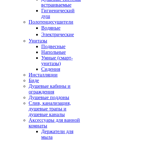
встраиваемые
Гигиенический
душ
Полотенцесушители
ㅤВодяные
ㅤЭлектрические
Унитазы
Подвесные
Напольные
Умные (смарт-
унитазы)
Сидения
Инсталляции
Биде
Душевые кабины и
ограждения
Душевые поддоны
Слив, канализация,
душевые трапы и
душевые каналы
Аксессуары для ванной
комнаты
Держатели для
мыла