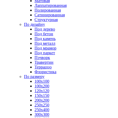
Матовая
Лаппатированная
Полированная
Сатинированная
Структурная
По дизайну
Под дерево
Под бетон
Под камень
Под металл
Под мрамор
Под паркет
Пэчворк
Травертин
Терраццо
Флористика
По размеру
100х100
100х200
120х120
150х150
200х200
250х250
250х400
300х300