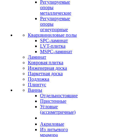
Регулируемые
опоры
металлические
Регулируемые
опоры
огнеупорные
Кварцвиниловые полы
SPC-ламинат
LVT-плитка
MSPC-ламинат
Ламинат
Ковровая плитка
Инженерная доска
Паркетная доска
Подложка
Плинтус
Ванны
Отдельностоящие
Пристенные
Угловые
(ассиметричные)
Акриловые
Из литьевого
мрамора