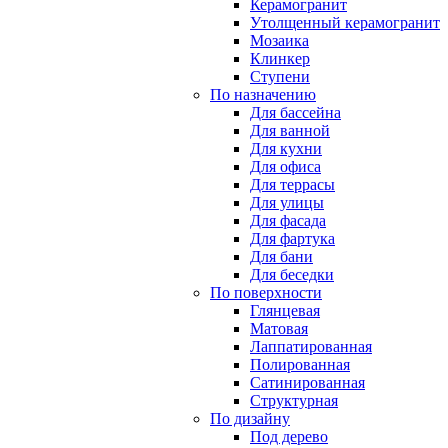
Керамогранит
Утолщенный керамогранит
Мозаика
Клинкер
Ступени
По назначению
Для бассейна
Для ванной
Для кухни
Для офиса
Для террасы
Для улицы
Для фасада
Для фартука
Для бани
Для беседки
По поверхности
Глянцевая
Матовая
Лаппатированная
Полированная
Сатинированная
Структурная
По дизайну
Под дерево