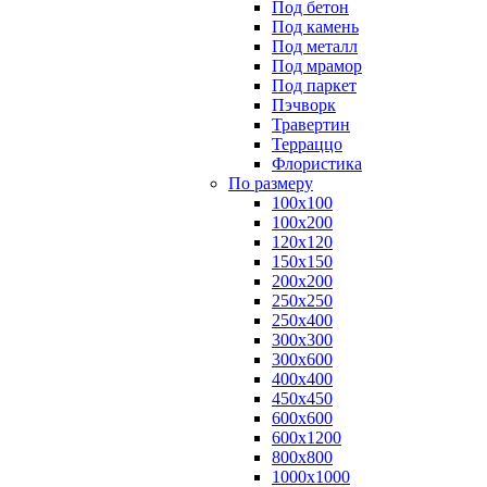
Под бетон
Под камень
Под металл
Под мрамор
Под паркет
Пэчворк
Травертин
Терраццо
Флористика
По размеру
100х100
100х200
120х120
150х150
200х200
250х250
250х400
300х300
300х600
400х400
450х450
600х600
600х1200
800х800
1000х1000