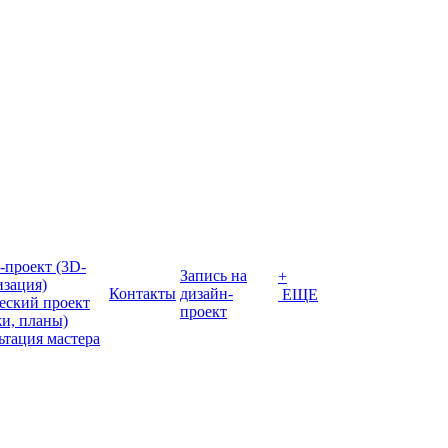
-проект (3D-
Запись на
+
изация)
Контакты
дизайн-
ЕЩЕ
еский проект
проект
жи, планы)
ьтация мастера