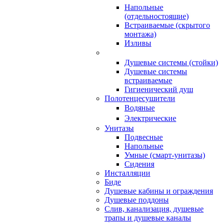
Напольные
(отдельностоящие)
Встраиваемые (скрытого
монтажа)
Изливы
Душевые системы (стойки)
Душевые системы
встраиваемые
Гигиенический душ
Полотенцесушители
ㅤВодяные
ㅤЭлектрические
Унитазы
Подвесные
Напольные
Умные (смарт-унитазы)
Сидения
Инсталляции
Биде
Душевые кабины и ограждения
Душевые поддоны
Слив, канализация, душевые
трапы и душевые каналы