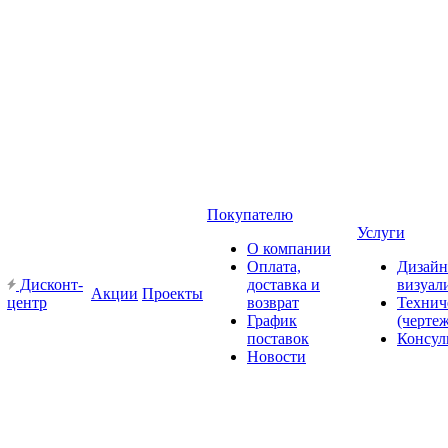
Покупателю
Услуги
О компании
Оплата,
Дизайн
Дисконт-
доставка и
визуал
Акции
Проекты
центр
возврат
Технич
График
(черте
поставок
Консул
Новости