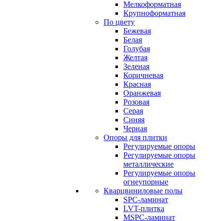
Мелкоформатная
Крупноформатная
По цвету
Бежевая
Белая
Голубая
Желтая
Зеленая
Коричневая
Красная
Оранжевая
Розовая
Серая
Синяя
Черная
Опоры для плитки
Регулируемые опоры
Регулируемые опоры
металлические
Регулируемые опоры
огнеупорные
Кварцвиниловые полы
SPC-ламинат
LVT-плитка
MSPC-ламинат