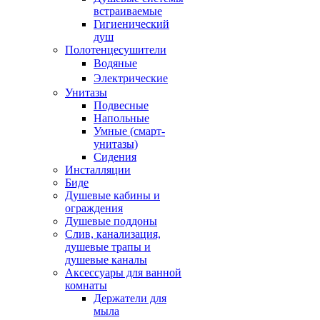
встраиваемые
Гигиенический
душ
Полотенцесушители
ㅤВодяные
ㅤЭлектрические
Унитазы
Подвесные
Напольные
Умные (смарт-
унитазы)
Сидения
Инсталляции
Биде
Душевые кабины и
ограждения
Душевые поддоны
Слив, канализация,
душевые трапы и
душевые каналы
Аксессуары для ванной
комнаты
Держатели для
мыла