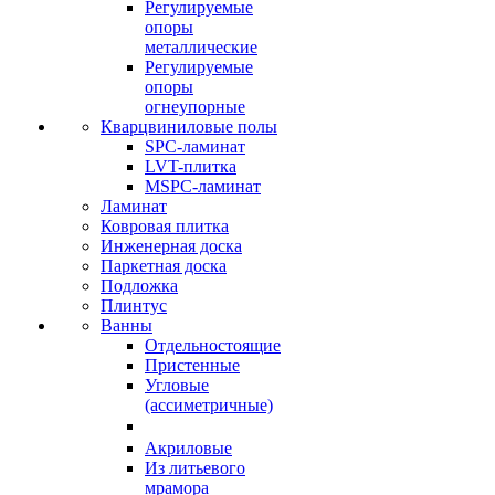
Регулируемые
опоры
металлические
Регулируемые
опоры
огнеупорные
Кварцвиниловые полы
SPC-ламинат
LVT-плитка
MSPC-ламинат
Ламинат
Ковровая плитка
Инженерная доска
Паркетная доска
Подложка
Плинтус
Ванны
Отдельностоящие
Пристенные
Угловые
(ассиметричные)
Акриловые
Из литьевого
мрамора