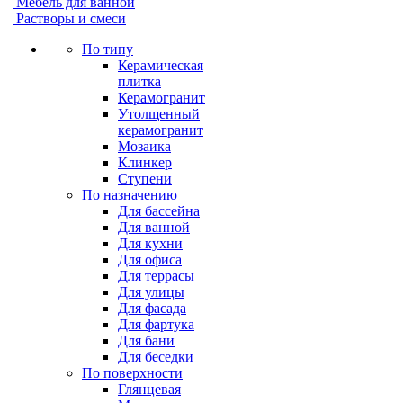
Мебель для ванной
Растворы и смеси
По типу
Керамическая
плитка
Керамогранит
Утолщенный
керамогранит
Мозаика
Клинкер
Ступени
По назначению
Для бассейна
Для ванной
Для кухни
Для офиса
Для террасы
Для улицы
Для фасада
Для фартука
Для бани
Для беседки
По поверхности
Глянцевая