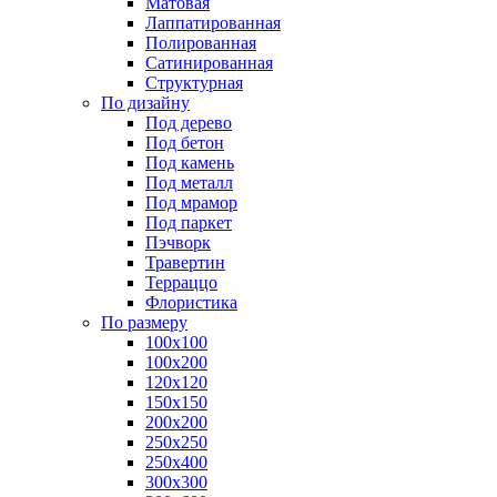
Матовая
Лаппатированная
Полированная
Сатинированная
Структурная
По дизайну
Под дерево
Под бетон
Под камень
Под металл
Под мрамор
Под паркет
Пэчворк
Травертин
Терраццо
Флористика
По размеру
100х100
100х200
120х120
150х150
200х200
250х250
250х400
300х300